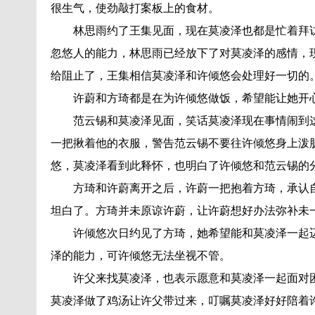
很生气，使劲敲打案板上的食材。
林思雨约了王集见面，现在莫凌泽也都是忙着拜
忽悠人的能力，林思雨已经放下了对莫凌泽的感情，
给阻止了，王集相信莫凌泽和许倾悠会处理好一切的
许蔚和方琦都是在为许倾悠做饭，希望能让她开
范云锡和莫凌泽见面，笑话莫凌泽现在事情闹到
一把揪着他的衣服，警告范云锡不要往许倾悠身上泼
悠，莫凌泽看到此释怀，也明白了许倾悠和范云锡的
方琦和许蔚离开之后，许蔚一把抱着方琦，承认
坦白了。方琦并未原谅许蔚，让许蔚想好办法弥补未
许倾悠次日约见了方琦，她希望能和莫凌泽一起
泽的能力，可许倾悠无法坐视不管。
许父来找莫凌泽，也表示愿意和莫凌泽一起面对
莫凌泽做了鸡汤让许父带过来，叮嘱莫凌泽好好陪着