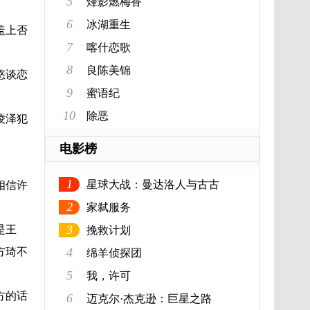
5
烽影燃梅香
6
冰湖重生
盖上否
7
喀什恋歌
。
8
良陈美锦
悠谈恋
9
蜜语纪
10
除恶
凌泽犯
电影榜
1
星球大战：曼达洛人与古古
相信许
2
家弑服务
3
是王
挽救计划
方琦不
4
绵羊侦探团
5
我，许可
方的话
6
迈克尔·杰克逊：巨星之路