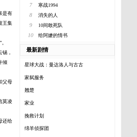
7
寒战1994
亲是有
8
消失的人
被王集
9
10间敢死队
10
给阿嬷的情书
”。
最新剧情
云锡，
许倾
星球大战：曼达洛人与古古
家弑服务
和父母
翘楚
信莫凌
家业
挽救计划
母还给
绵羊侦探团
。