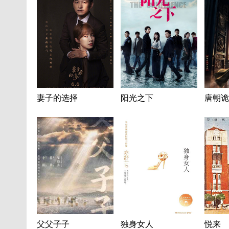
妻子的选择
阳光之下
唐朝诡
父父子子
独身女人
悦来