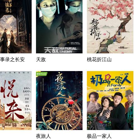
事录之长安
天敌
桃花折江山
夜旅人
极品一家人