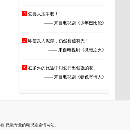
3
爱要大胆争取！
—— 来自电视剧
《少年巴比伦》
4
即使跌入泥潭，仍然相信有光！
—— 来自电视剧
《微暗之火》
5
在多舛的旅途中用爱开出倔强的花。
—— 来自电视剧
《春色寄情人》
你看-做最专业的电视剧剧情网站。