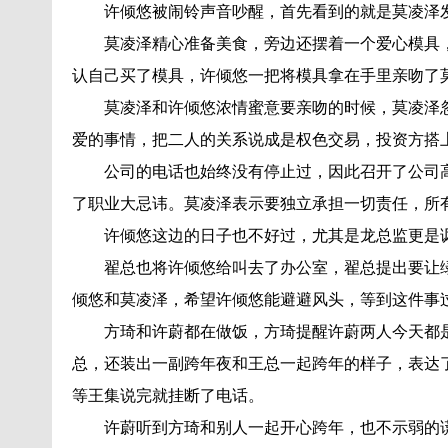
许倾悠被闹铃声音吵醒，首先看到的就是莫凌泽
莫凌泽精心准备美食，旁边还摆着一个爱心模具
认自己买了模具，许倾悠一把将模具拿在手里亲吻了
莫凌泽和许倾悠浓情蜜意要亲吻的时候，莫凌泽
爱的事情，把二人的关系说成是权色交易，投资方搭
公司的电话也始终没有停止过，因此召开了公司
了职业大忌讳。莫凌泽表示要独立承担一切责任，所
许倾悠这边的日子也不好过，尤其是龙总监更是讽
翟总也将许倾悠给叫去了办公室，翟总提出要让
倾悠和莫凌泽，希望许倾悠能避避风头，等到这件事
方琦和许蔚都在做饭，方琦提醒许蔚两人今天都
总，还装出一副跨年夜和王总一起跨年的样子，表达
等王集说完就挂断了电话。
许蔚听到方琦和别人一起开心跨年，也不示弱的