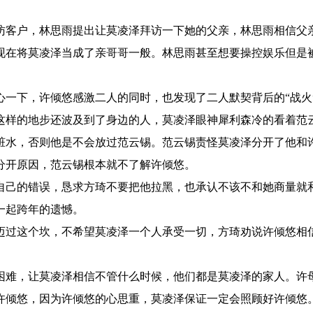
访客户，林思雨提出让莫凌泽拜访一下她的父亲，林思雨相信父
现在将莫凌泽当成了亲哥哥一般。林思雨甚至想要操控娱乐但是
。
心一下，许倾悠感激二人的同时，也发现了二人默契背后的“战火
这样的地步还波及到了身边的人，莫凌泽眼神犀利森冷的看着范
脏水，否则他是不会放过范云锡。范云锡责怪莫凌泽分开了他和
分开原因，范云锡根本就不了解许倾悠。
自己的错误，恳求方琦不要把他拉黑，也承认不该不和她商量就
一起跨年的遗憾。
迈过这个坎，不希望莫凌泽一个人承受一切，方琦劝说许倾悠相
困难，让莫凌泽相信不管什么时候，他们都是莫凌泽的家人。许
许倾悠，因为许倾悠的心思重，莫凌泽保证一定会照顾好许倾悠