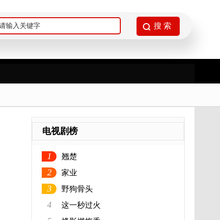
电视剧榜
1
翘楚
2
家业
3
野狗骨头
4
这一秒过火