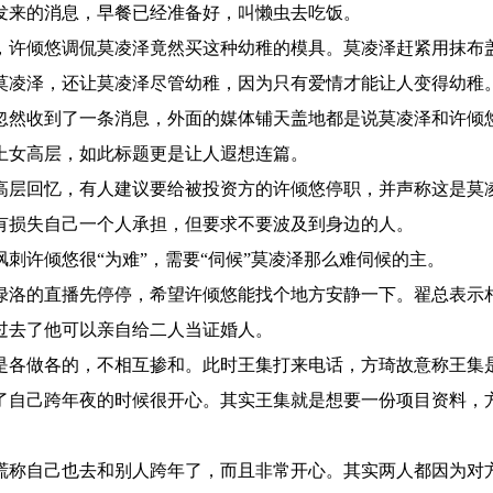
发来的消息，早餐已经准备好，叫懒虫去吃饭。
，许倾悠调侃莫凌泽竟然买这种幼稚的模具。莫凌泽赶紧用抹布
莫凌泽，还让莫凌泽尽管幼稚，因为只有爱情才能让人变得幼稚
忽然收到了一条消息，外面的媒体铺天盖地都是说莫凌泽和许倾
上女高层，如此标题更是让人遐想连篇。
高层回忆，有人建议要给被投资方的许倾悠停职，并声称这是莫
有损失自己一个人承担，但要求不要波及到身边的人。
刺许倾悠很“为难”，需要“伺候”莫凌泽那么难伺候的主。
绿洛的直播先停停，希望许倾悠能找个地方安静一下。翟总表示
过去了他可以亲自给二人当证婚人。
是各做各的，不相互掺和。此时王集打来电话，方琦故意称王集
了自己跨年夜的时候很开心。其实王集就是想要一份项目资料，
谎称自己也去和别人跨年了，而且非常开心。其实两人都因为对