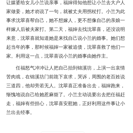
让媒婆给女儿小兰说亲事，福婶得知他想让小兰去大户人
家做妾，她才劝说了一句，就被丈夫用拐杖打。小兰为此
事求沈翠喜帮自己，她不想嫁人，更不想像自己的亲娘一
样嫁人后被夫家打。第二天，福婶去找沈翠喜，还没说明
来意，沈翠喜就知道她是来找自己说小兰的婚事。她们想
起当年的事，那时候福婶一家被追债，沈翠喜救了他们一
家。利用这一点，沈翠喜说小兰的婚事由她作主。
任福怒气冲冲让人把自己抬到锦溪坊，上演一出哀情
苦肉戏，在锦溪坊门前跪下哀求，哭诉，周围的老百姓说
三道四，他却旁若无人。沈翠喜正准备出去，福婶跑来，
惭愧地说自己给她惹麻烦了。小兰主动说要出去把任福赶
走，福婶有些担心，沈翠喜安慰她，正好利用这件事让小
兰出去经事。