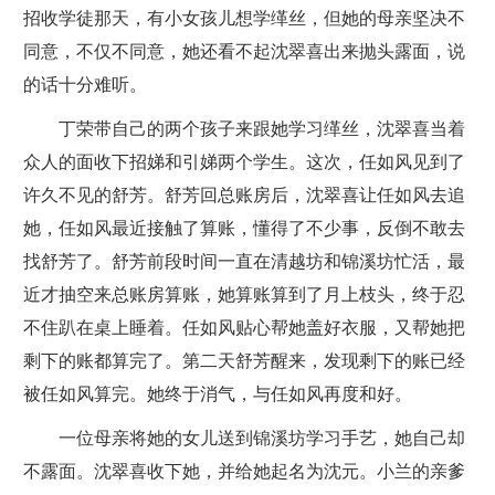
招收学徒那天，有小女孩儿想学缂丝，但她的母亲坚决不
同意，不仅不同意，她还看不起沈翠喜出来抛头露面，说
的话十分难听。
丁荣带自己的两个孩子来跟她学习缂丝，沈翠喜当着
众人的面收下招娣和引娣两个学生。这次，任如风见到了
许久不见的舒芳。舒芳回总账房后，沈翠喜让任如风去追
她，任如风最近接触了算账，懂得了不少事，反倒不敢去
找舒芳了。舒芳前段时间一直在清越坊和锦溪坊忙活，最
近才抽空来总账房算账，她算账算到了月上枝头，终于忍
不住趴在桌上睡着。任如风贴心帮她盖好衣服，又帮她把
剩下的账都算完了。第二天舒芳醒来，发现剩下的账已经
被任如风算完。她终于消气，与任如风再度和好。
一位母亲将她的女儿送到锦溪坊学习手艺，她自己却
不露面。沈翠喜收下她，并给她起名为沈元。小兰的亲爹