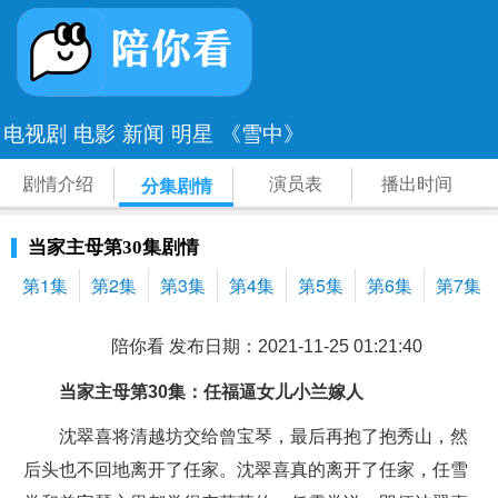
电视剧
电影
新闻
明星
《雪中》
剧情介绍
演员表
播出时间
分集剧情
当家主母第30集剧情
第1集
第2集
第3集
第4集
第5集
第6集
第7集
陪你看 发布日期：2021-11-25 01:21:40
当家主母第30集：任福逼女儿小兰嫁人
沈翠喜将清越坊交给曾宝琴，最后再抱了抱秀山，然
后头也不回地离开了任家。沈翠喜真的离开了任家，任雪