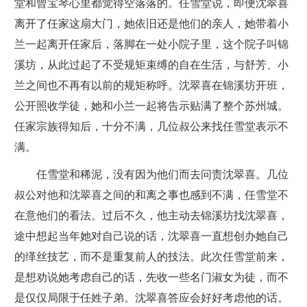
堂和曾宝琴心里都觉得空落落的。任雪堂说，即便沈翠喜
离开了任家这扇大门，她依旧还是他们的亲人，她带着小
兰一起离开任家后，落脚在一处小院子里，这个院子叫锦
溪坊，从此过起了不受规矩束缚的自在生活，与舒芳、小
兰之间也不再有以前的规矩称呼。沈翠喜在锦溪坊开班，
公开照收学徒，她和小兰一起将告示贴满了整个苏州城。
任家宗族得知后，十分不满，几位叔公来找任雪堂表示不
满。
任雪堂和稀泥，没有因为他们而去问责沈翠喜。几位
叔公对他和沈翠喜之间的和离之事也感到不满，任雪堂不
在意他们的看法。过后不久，他主动去锦溪坊找沈翠喜，
途中想起当年她对自己说的话，沈翠喜一直想创办她自己
的缂丝技艺，而不是重复前人的技法。此次任雪堂前来，
是想劝说她考虑自己的话，先收一些名门淑女为徒，而不
是仅仅局限于任姓子弟。沈翠喜答应会好好考虑他的话。