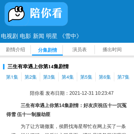
电视剧
电影
新闻
明星
《雪中》
剧情介绍
演员表
播出时间
分集剧情
三生有幸遇上你第14集剧情
第1集
第2集
第3集
第4集
第5集
第6集
第7集
陪你看 发布日期：2021-12-31 10:23:47
三生有幸遇上你第14集剧情：好友庆祝伍十一沉冤
得雪 伍十一制服劫匪
为了让方璐撤案，侯爵找海星帮忙在网上买了一条