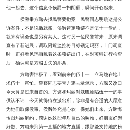
他一起去。这个信息令侯爵一扫阴霾，瞬间开心起来。
侯爵带方璐去找民警要撤案，民警同志明确这是公
诉案件，不是说撤就撤。侯爵肯定项链不是伍十一偷的，
就算有误会也是另有其人。这时另一位民警前来，原来调
查有了新进展，调取附近监控将目标锁定玛丽，上门调查
时，正好看见玛丽戴着这条项链出门，在对项链进行检查
后，确认就是方璐丢失的那条。
方璐害怕极了，看到前来的伍十一，立马跪在地上
求伍十一帮忙。警察同志要带方璐去录笔录，方璐又改口
今天算是过来自首的。方璐和玛丽对栽赃诬陷伍十一的事
供认不讳，今天就得待在派出所，除非是有合适的人愿意
为她们取保候审。侯爵终究是心软，保她们出来。方璐悔
悟跟玛丽解约，感谢她这些年对自己的照顾，好朋友好聚
好散。方璐来到第一直播的地方直播，跟那些支持她的粉