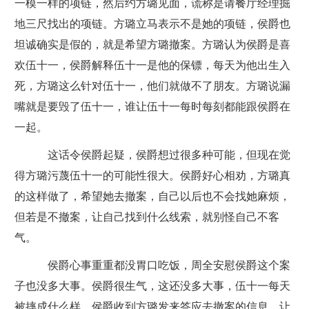
一模一样的项链，然后约方璐见面，谎称是请餐厅经理掘
地三尺找出的项链。方璐立马表示不是她的项链，侯爵也
坦诚确实是假的，就是希望方璐撤案。方璐认为侯爵是喜
欢伍十一，侯爵解释伍十一是他的保镖，每天为他出生入
死，方璐这么针对伍十一，他们就做不了朋友。方璐说漏
嘴就是要毁了伍十一，谁让伍十一每时每刻都能跟侯爵在
一起。
这话令侯爵起疑，侯爵想过很多种可能，但现在觉
得方璐污蔑伍十一的可能性很大。侯爵好心相劝，方璐真
的这样做了，希望她去撤案，自己以后也不会找她麻烦，
但若是不撤案，让自己找到什么线索，就别怪自己不客
气。
侯爵心事重重都没胃口吃饭，周全安慰侯爵这个案
子也没多大事。侯爵很生气，这还没多大事，伍十一每天
被摔成什么样。侯爵收到方璐发来答应去撤案的信息，让