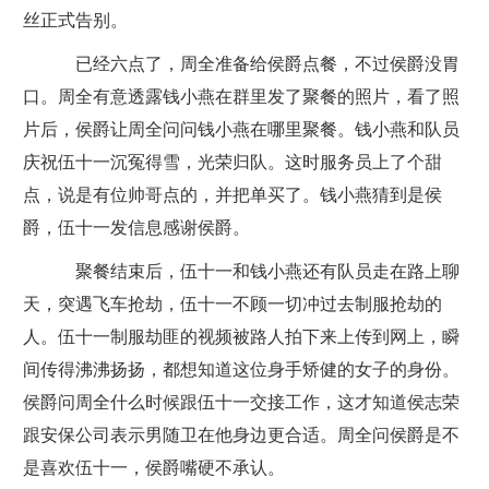
丝正式告别。
已经六点了，周全准备给侯爵点餐，不过侯爵没胃
口。周全有意透露钱小燕在群里发了聚餐的照片，看了照
片后，侯爵让周全问问钱小燕在哪里聚餐。钱小燕和队员
庆祝伍十一沉冤得雪，光荣归队。这时服务员上了个甜
点，说是有位帅哥点的，并把单买了。钱小燕猜到是侯
爵，伍十一发信息感谢侯爵。
聚餐结束后，伍十一和钱小燕还有队员走在路上聊
天，突遇飞车抢劫，伍十一不顾一切冲过去制服抢劫的
人。伍十一制服劫匪的视频被路人拍下来上传到网上，瞬
间传得沸沸扬扬，都想知道这位身手矫健的女子的身份。
侯爵问周全什么时候跟伍十一交接工作，这才知道侯志荣
跟安保公司表示男随卫在他身边更合适。周全问侯爵是不
是喜欢伍十一，侯爵嘴硬不承认。