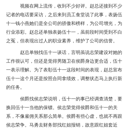
视频在网上流传，收到不少好评。赵总还接到不少
记者的电话要采访，之后来到员工食堂说了此事，表扬伍
十一钱小燕她们是全公司的骄傲和榜样，为公司增光，为
行业添彩。赵总还单独表扬伍十一，虽前段时间受到不白
之冤，但表现出过人的职业素养，维护了公司的信誉。
赵总单独找伍十一谈话，言明虽说志荣建设对她的
工作很认可，但还是觉得男随卫在侯爵身边更合适，伍十
一表示理解。为了表彰伍十一这段时间的表现，赵总宣布
伍十一这个月还是按照合同拿绩效，调整状态马上执行新
的任务。
侯爵找侯志荣说明，伍十一的事已经调查清楚，要
换回伍十一当他的保镖。侯志荣觉得侯爵和伍十一的关
系，不像雇佣关系那么简单。侯爵有些心虚，也就不再跟
侯志荣争。马勇去财务部找红姐报销，故意跟红姐套近