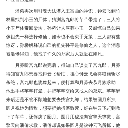
潘倦再次用引魂大法潜入王富曲的神识，钟云飞到竹
林里找到小玉的尸体，猜测宫九郎将芊芊带走了，三人将
小玉尸体带回染坊，孙桥让人厚葬小玉，又感慨自己如果
像祖先一样选择修仙，如今也不会束手无策，三人都有些
惊讶，孙桥解释说自己的祖先孙平是修仙之人，这个消息
被潘倦得知，他找了许久的孙家后人就近在咫尺。
月莽听宫九郎说完后，得知自己误会了宫九郎，月莽
得知宫九郎想要找钟云飞帮忙，担心钟云飞会将狼族斩尽
杀绝，宫九郎也犹豫起来，便打算和月莽去恭月族求助，
他出手将芊芊打晕，并把芊芊交给来找人的郑斌。芊芊醒
来后还是不管不顾地想要去找宫九郎，结果被圆月所抓，
圆月视她为情敌，想要把她折磨致死，好在钟云飞赶到救
下了芊芊，还俘虏了圆月。圆月用秘法向宫擎天求救，宫
擎天向潘倦求救，潘倦却说如果圆月是被钟云飞所抓，他