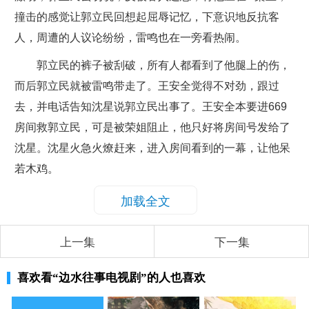
撞击的感觉让郭立民回想起屈辱记忆，下意识地反抗客
人，周遭的人议论纷纷，雷鸣也在一旁看热闹。
郭立民的裤子被刮破，所有人都看到了他腿上的伤，
而后郭立民就被雷鸣带走了。王安全觉得不对劲，跟过
去，并电话告知沈星说郭立民出事了。王安全本要进669
房间救郭立民，可是被荣姐阻止，他只好将房间号发给了
沈星。沈星火急火燎赶来，进入房间看到的一幕，让他呆
若木鸡。
加载全文
上一集
下一集
喜欢看
“边水往事电视剧”
的人也喜欢