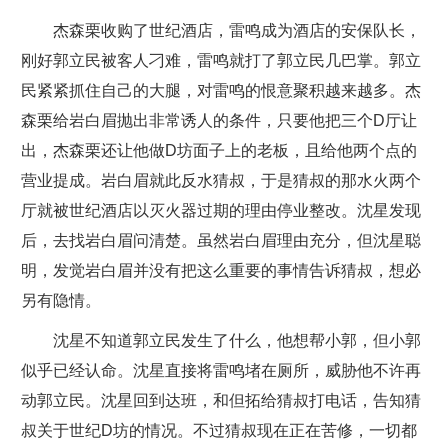
杰森栗收购了世纪酒店，雷鸣成为酒店的安保队长，
刚好郭立民被客人刁难，雷鸣就打了郭立民几巴掌。郭立
民紧紧抓住自己的大腿，对雷鸣的恨意聚积越来越多。杰
森栗给岩白眉抛出非常诱人的条件，只要他把三个D厅让
出，杰森栗还让他做D坊面子上的老板，且给他两个点的
营业提成。岩白眉就此反水猜叔，于是猜叔的那水火两个
厅就被世纪酒店以灭火器过期的理由停业整改。沈星发现
后，去找岩白眉问清楚。虽然岩白眉理由充分，但沈星聪
明，发觉岩白眉并没有把这么重要的事情告诉猜叔，想必
另有隐情。
沈星不知道郭立民发生了什么，他想帮小郭，但小郭
似乎已经认命。沈星直接将雷鸣堵在厕所，威胁他不许再
动郭立民。沈星回到达班，和但拓给猜叔打电话，告知猜
叔关于世纪D坊的情况。不过猜叔现在正在苦修，一切都