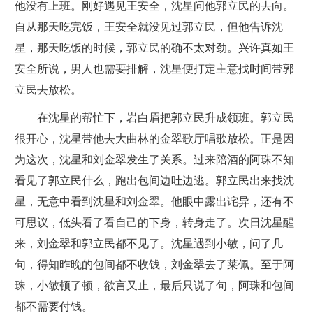
他没有上班。刚好遇见王安全，沈星问他郭立民的去向。
自从那天吃完饭，王安全就没见过郭立民，但他告诉沈
星，那天吃饭的时候，郭立民的确不太对劲。兴许真如王
安全所说，男人也需要排解，沈星便打定主意找时间带郭
立民去放松。
在沈星的帮忙下，岩白眉把郭立民升成领班。郭立民
很开心，沈星带他去大曲林的金翠歌厅唱歌放松。正是因
为这次，沈星和刘金翠发生了关系。过来陪酒的阿珠不知
看见了郭立民什么，跑出包间边吐边逃。郭立民出来找沈
星，无意中看到沈星和刘金翠。他眼中露出诧异，还有不
可思议，低头看了看自己的下身，转身走了。次日沈星醒
来，刘金翠和郭立民都不见了。沈星遇到小敏，问了几
句，得知昨晚的包间都不收钱，刘金翠去了莱佩。至于阿
珠，小敏顿了顿，欲言又止，最后只说了句，阿珠和包间
都不需要付钱。