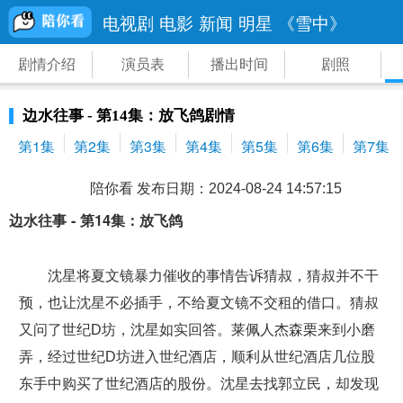
电视剧
电影
新闻
明星
《雪中》
剧情介绍
演员表
播出时间
剧照
边水往事 - 第14集：放飞鸽剧情
第1集
第2集
第3集
第4集
第5集
第6集
第7集
陪你看 发布日期：2024-08-24 14:57:15
边水往事 - 第14集：放飞鸽
沈星将夏文镜暴力催收的事情告诉猜叔，猜叔并不干
预，也让沈星不必插手，不给夏文镜不交租的借口。猜叔
又问了世纪D坊，沈星如实回答。莱佩人杰森栗来到小磨
弄，经过世纪D坊进入世纪酒店，顺利从世纪酒店几位股
东手中购买了世纪酒店的股份。沈星去找郭立民，却发现