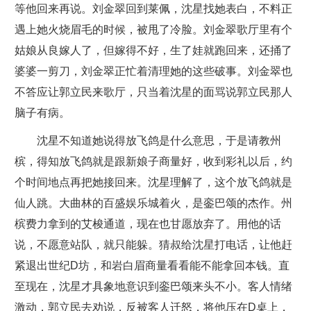
等他回来再说。刘金翠回到莱佩，沈星找她表白，不料正
遇上她火烧眉毛的时候，被甩了冷脸。刘金翠歌厅里有个
姑娘从良嫁人了，但嫁得不好，生了娃就跑回来，还捅了
婆婆一剪刀，刘金翠正忙着清理她的这些破事。刘金翠也
不答应让郭立民来歌厅，只当着沈星的面骂说郭立民那人
脑子有病。
沈星不知道她说得放飞鸽是什么意思，于是请教州
槟，得知放飞鸽就是跟新娘子商量好，收到彩礼以后，约
个时间地点再把她接回来。沈星理解了，这个放飞鸽就是
仙人跳。大曲林的百盛娱乐城着火，是銮巴颂的杰作。州
槟费力拿到的艾梭通道，现在也甘愿放弃了。用他的话
说，不愿意站队，就只能躲。猜叔给沈星打电话，让他赶
紧退出世纪D坊，和岩白眉商量看看能不能拿回本钱。直
至现在，沈星才具象地意识到銮巴颂来头不小。客人情绪
激动，郭立民去劝说，反被客人迁怒，将他压在D桌上，