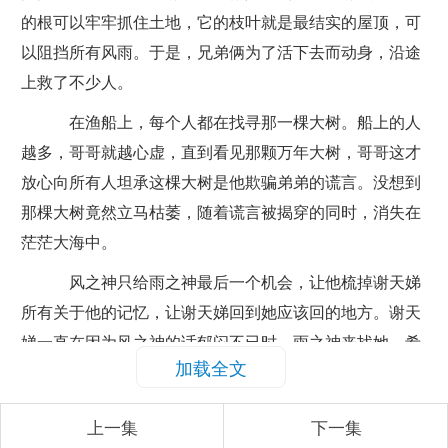
的根可以牢牢抓住土地，它的枝叶就是最结实的屋顶，可
以阻挡所有风雨。于是，兄弟俩为了活下去而动身，沿途
上救了不少人。
在渔船上，每个人都在找寻那一棵大树。船上的人
越多，哥哥就越心虚，直到看见那颗万年大树，哥哥这才
放心向所有人坦承这棵大树是他欺骗弟弟的谎言。没想到
那棵大树竟然立马枯萎，随着谎言被揭穿的同时，消失在
茫茫大海中。
风之神只给雨之神最后一个机会，让他梳掉谢天娣
所有关于他的记忆，让谢天娣回到她应该回的地方。谢天
娣一直在因为风之神的话郁闷不已时，雨之神来找她，希
加载全文
望她不要有什么罪恶感。之后，雨之神想要梳掉谢天娣的
记忆，不料他所看到的谢天娣是云假扮的。就在云折磨雨
上一集
下一集
之神时，风之神出现了。