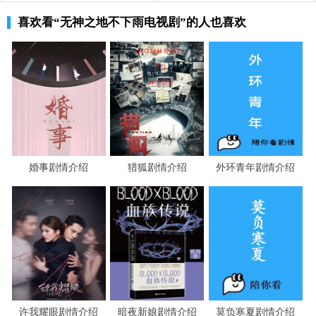
云揭穿风之神害怕雨之神不是失去代行者的能力，
喜欢看
“无神之地不下雨电视剧”
的人也喜欢
而是直接被造物主收回代行者的身份。为了确认造物主是
否是真的回来了，他不断借由谢天娣去试探雨之神因为他
身为造物主的守秘者，却背叛了他。听着云的一番话语，
风之神很是崩溃。
谢天娣将新做好的旅游方案拿给吕颂恩，劝导她等
病情好一点儿再去游玩，但是被吕颂恩拒绝了。听着吕颂
婚事剧情介绍
猎狐剧情介绍
外环青年剧情介绍
恩的一番话语，谢天娣心里很不是滋味，哭着向雨之神诉
说自己的痛苦。两个人聊天时，吕颂恩跑出来给谢天娣送
包，不料晕倒在地。
得知吕颂恩的情况非常糟糕，谢天娣一时间很难以
接受。
许我耀眼剧情介绍
暗夜新娘剧情介绍
莫负寒夏剧情介绍