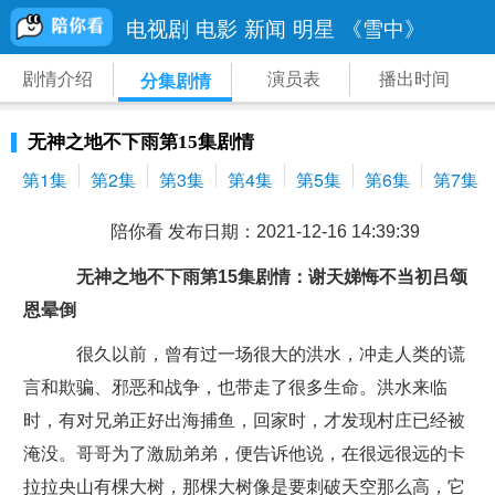
电视剧
电影
新闻
明星
《雪中》
剧情介绍
演员表
播出时间
分集剧情
无神之地不下雨第15集剧情
第1集
第2集
第3集
第4集
第5集
第6集
第7集
陪你看 发布日期：2021-12-16 14:39:39
无神之地不下雨第15集剧情：谢天娣悔不当初吕颂
恩晕倒
很久以前，曾有过一场很大的洪水，冲走人类的谎
言和欺骗、邪恶和战争，也带走了很多生命。洪水来临
时，有对兄弟正好出海捕鱼，回家时，才发现村庄已经被
淹没。哥哥为了激励弟弟，便告诉他说，在很远很远的卡
拉拉央山有棵大树，那棵大树像是要刺破天空那么高，它