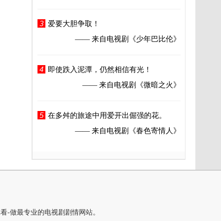
3
爱要大胆争取！
—— 来自电视剧
《少年巴比伦》
4
即使跌入泥潭，仍然相信有光！
—— 来自电视剧
《微暗之火》
5
在多舛的旅途中用爱开出倔强的花。
—— 来自电视剧
《春色寄情人》
你看-做最专业的电视剧剧情网站。