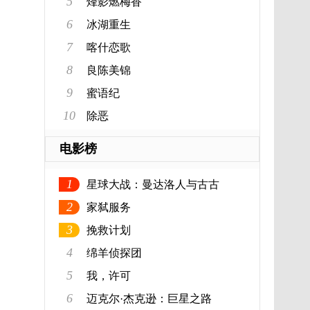
5
烽影燃梅香
6
冰湖重生
7
喀什恋歌
8
良陈美锦
9
蜜语纪
10
除恶
电影榜
1
星球大战：曼达洛人与古古
2
家弑服务
3
挽救计划
4
绵羊侦探团
5
我，许可
6
迈克尔·杰克逊：巨星之路