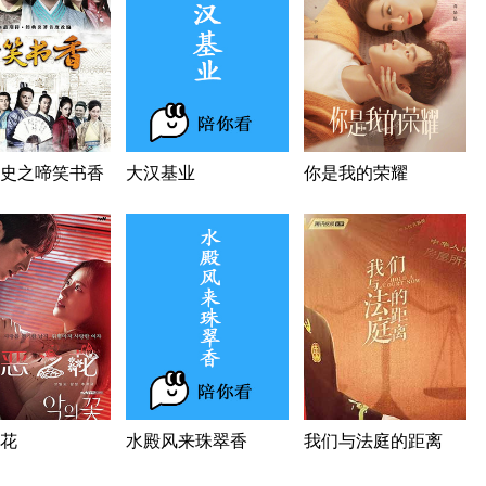
史之啼笑书香
大汉基业
你是我的荣耀
花
水殿风来珠翠香
我们与法庭的距离