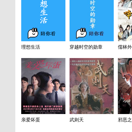
理想生活
穿越时空的勋章
儒林外
亲爱坏蛋
武则天
邪恶之