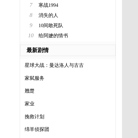
7
寒战1994
8
消失的人
9
10间敢死队
10
给阿嬷的情书
最新剧情
星球大战：曼达洛人与古古
家弑服务
翘楚
家业
挽救计划
绵羊侦探团