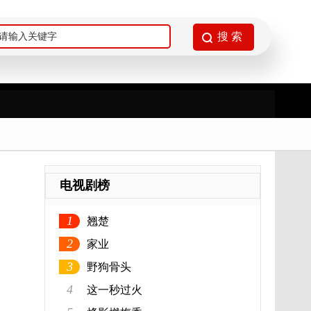
电视剧榜
1
翘楚
2
家业
3
野狗骨头
4
这一秒过火