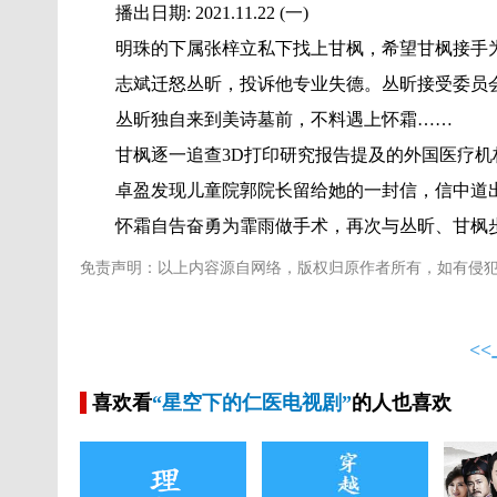
播出日期: 2021.11.22 (一)
明珠的下属张梓立私下找上甘枫，希望甘枫接手为
志斌迁怒丛昕，投诉他专业失德。丛昕接受委员会
丛昕独自来到美诗墓前，不料遇上怀霜……
甘枫逐一追查3D打印研究报告提及的外国医疗机
卓盈发现儿童院郭院长留给她的一封信，信中道出
怀霜自告奋勇为霏雨做手术，再次与丛昕、甘枫
免责声明：以上内容源自网络，版权归原作者所有，如有侵
<
喜欢看
“星空下的仁医电视剧”
的人也喜欢