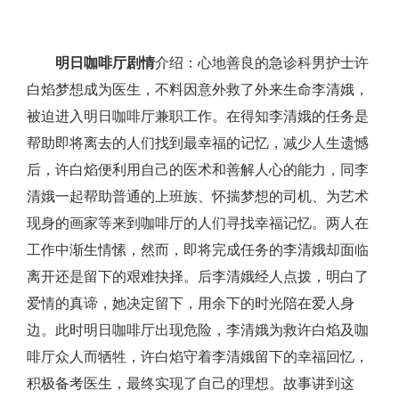
明日咖啡厅剧情
介绍：心地善良的急诊科男护士许
白焰梦想成为医生，不料因意外救了外来生命李清娥，
被迫进入明日咖啡厅兼职工作。在得知李清娥的任务是
帮助即将离去的人们找到最幸福的记忆，减少人生遗憾
后，许白焰便利用自己的医术和善解人心的能力，同李
清娥一起帮助普通的上班族、怀揣梦想的司机、为艺术
现身的画家等来到咖啡厅的人们寻找幸福记忆。两人在
工作中渐生情愫，然而，即将完成任务的李清娥却面临
离开还是留下的艰难抉择。后李清娥经人点拨，明白了
爱情的真谛，她决定留下，用余下的时光陪在爱人身
边。此时明日咖啡厅出现危险，李清娥为救许白焰及咖
啡厅众人而牺牲，许白焰守着李清娥留下的幸福回忆，
积极备考医生，最终实现了自己的理想。故事讲到这