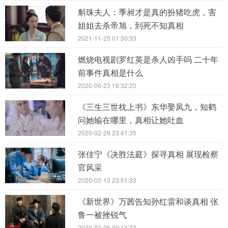
斛珠夫人：季昶才是真的扮猪吃虎，害
姐姐去杀帝旭，到死不知真相
2021-11-25 01:30:33
燃烧电视剧罗红英是杀人凶手吗 二十年
前事件真相是什么
2020-06-23 16:32:20
《三生三世枕上书》东华娶凤九，知鹤
问她输在哪里，真相让她吐血
2020-02-29 23:41:35
张佳宁《决胜法庭》探寻真相 展现检察
官风采
2020-02-13 23:51:33
《新世界》万茜告知孙红雷和谈真相 张
鲁一被挫锐气
2020-02-06 00:13:33