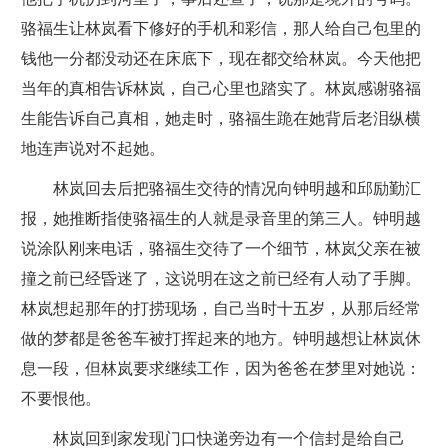
骆福生让林岚看下修好的手机和彩信，那人给自己包里的
钱他一分都没动还在床底下，现在都交给林岚。今天他把
当年的真相告诉林岚，自己心里也踏实了。林岚感谢骆福
生能告诉自己真相，她走时，骆福生跪在她背后老泪纵横
地连声说对不起她。
林岚回去后把骆福生交待的情况向钟明越和邱励勤汇
报，她推断指使骆福生的人就是录音里的第三人。钟明越
说涂队刚来电话，骆福生交待了一个细节，林岚父亲在被
撞之前已经昏迷了，这说明在这之前已经有人动了手脚。
林岚想起那年的打捞现场，自己当时十五岁，从那后经常
做的梦都是爸爸车被打挥起来的地方。钟明越想让林岚休
息一段，但林岚要求继续工作，因为爸爸在梦里对她说：
不要恨他。
林岚回到家发现门口快递旁边有一个信封是给自己