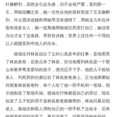
针麻醉剂，虽然会引起头痛，但不会很严重，直到那一
天，周铭应酬之前，她一次性在他的茶杯里放了五支麻醉
剂，许云霞供述她和周铭早没有感情了，周铭这几年在外
面有很多女人，她一提离婚周铭就往死里打自己，她没有
办法才走了这条路。李双告诉她：世界上没任何一个理由
让人能随意剥夺他人的生命。
骆福生对林岚说出了尘封心底多年的往事：是他害死
了林岚爸爸，还差点杀了林岚，但当他看到林岚是一个那
么有教养尊老爱幼的孩子，便没忍手下手。他把儿子抢劫
杀人，判死邢的仇都记在了林岚爸爸身上。正当他琢磨如
何报复林岚爸爸时，有个人给了他一部手机和一笔钱，指
示他制造了那场车祸。骆福生忏悔都是自己的罪过，现在
知道了儿子犯的罪不是林岚爸爸能够帮的，林岚问幕后指
使人，骆福生称那人用给自己的一部手机下达命令，后来
他把手机扔到河里了，事后还查了，说那是境外的号码。