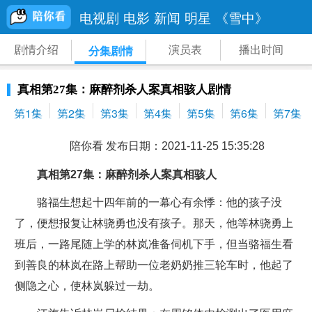
电视剧
电影
新闻
明星
《雪中》
剧情介绍
演员表
播出时间
分集剧情
真相第27集：麻醉剂杀人案真相骇人剧情
第1集
第2集
第3集
第4集
第5集
第6集
第7集
陪你看 发布日期：2021-11-25 15:35:28
真相第27集：麻醉剂杀人案真相骇人
骆福生想起十四年前的一幕心有余悸：他的孩子没
了，便想报复让林骁勇也没有孩子。那天，他等林骁勇上
班后，一路尾随上学的林岚准备伺机下手，但当骆福生看
到善良的林岚在路上帮助一位老奶奶推三轮车时，他起了
侧隐之心，使林岚躲过一劫。