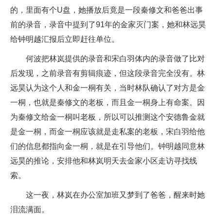
的，里面有个U盘，她播放后竟是一段秦修文和爸爸出事
前的录音，录音中提到了91年的金家灭门案，她和林远昊
给钟明越汇报后立即赶往单位。
何波把林岚提供的录音和宋白羽体内的录音做了比对
后发现，之前录音有剪辑痕迹，但这段录音完全没有。林
远昊认为这个人和金一桐有关，当时林队确认了对方是金
一桐，也就是秦修文的老板，而且金一桐身上有命案。因
为秦修文给金一桐叫老板，所以可以推测这个安德鲁金就
是金一桐，而金一桐应该就是走私案的老板，宋白羽给他
们的信息都指向金一桐，就是在引导他们。钟明越同意林
远昊的推论，安排他和林岚明天去金家小区走访寻找线
索。
这一夜，林岚在办公室加班又梦到了爸爸，醒来时她
泪流满面。