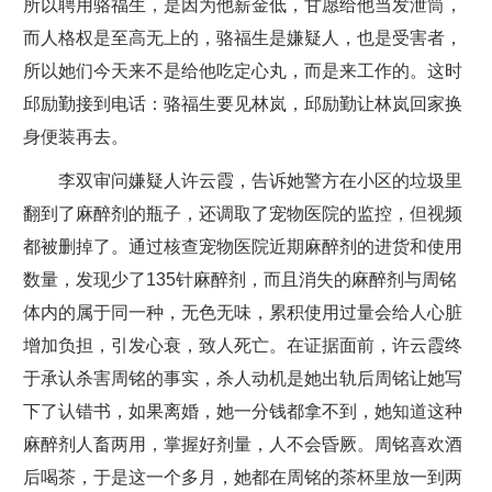
所以聘用骆福生，是因为他薪金低，甘愿给他当发泄筒，
而人格权是至高无上的，骆福生是嫌疑人，也是受害者，
所以她们今天来不是给他吃定心丸，而是来工作的。这时
邱励勤接到电话：骆福生要见林岚，邱励勤让林岚回家换
身便装再去。
李双审问嫌疑人许云霞，告诉她警方在小区的垃圾里
翻到了麻醉剂的瓶子，还调取了宠物医院的监控，但视频
都被删掉了。通过核查宠物医院近期麻醉剂的进货和使用
数量，发现少了135针麻醉剂，而且消失的麻醉剂与周铭
体内的属于同一种，无色无味，累积使用过量会给人心脏
增加负担，引发心衰，致人死亡。在证据面前，许云霞终
于承认杀害周铭的事实，杀人动机是她出轨后周铭让她写
下了认错书，如果离婚，她一分钱都拿不到，她知道这种
麻醉剂人畜两用，掌握好剂量，人不会昏厥。周铭喜欢酒
后喝茶，于是这一个多月，她都在周铭的茶杯里放一到两