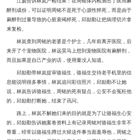
江旎告诉林岚尸检结果：在周铭体内检测出了医用麻
醉剂成份，可以证明周铭不是死于心源性猝死，而是由于
麻醉剂过量导致的心脏衰竭猝死，邱励勤让把病理切片拿
来复检。
林岚查到周铭的老婆是个护士，几年前离开医院，后
来开了个宠物医院，林远昊马上想到宠物医院有麻醉剂，
而且如果是自己产业的话，使用量没人知道。
邱励勤带林岚提审骆福生，骆福生交待老手机里的信
息能说明很多事情，林岚追问彩信照片，邱励勤不让她
说，林岚告诉骆福生，周铭的死有疑点，公安不会冤枉他
的，邱励勤打断她，结束了讯问。
路上，林岚不解她们来的目的就是为了让骆福生心安
的，邱励勤告诉她案卷资料上有记录周铭对骆福生非常不
尊重，经常以骆福生蹲过大狱这件事当面羞辱他，周铭之