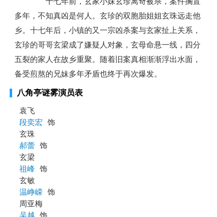
十七年前，玄家小妹玄珍离奇被杀，案件搁置
多年，不知真凶是何人。玄珍的双胞胎姐姐玄珠远走他
乡。十七年后，小镇的又一宗凶杀案与玄家扯上关系，
玄珍的哥哥玄梁成了嫌疑人对象，玄母命悬一线，四分
五裂的家人在故乡重聚。随着旧案真相渐渐浮出水面，
备受煎熬的兄妹多年矛盾也终于再次爆发。
八角亭谜雾演员表
袁飞
段奕宏
饰
玄珠
郝蕾
饰
玄梁
祖峰
饰
玄敏
温峥嵘
饰
周亚梅
吴越
饰