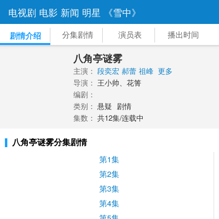
电视剧
电影
新闻
明星
《雪中》
分集剧情
演员表
播出时间
剧情介绍
八角亭谜雾
主演：
段奕宏
郝蕾
祖峰
更多
导演：
王小帅、花箐
编剧：
类别：
悬疑
剧情
集数：
共12集/连载中
八角亭谜雾分集剧情
第1集
第2集
第3集
第4集
第5集