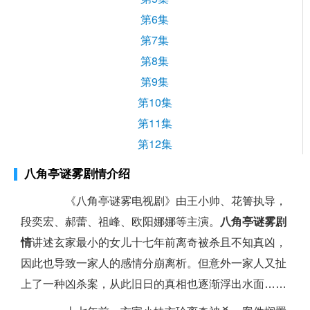
第6集
第7集
第8集
第9集
第10集
第11集
第12集
八角亭谜雾剧情介绍
《八角亭谜雾电视剧》由王小帅、花箐执导，
段奕宏、郝蕾、祖峰、欧阳娜娜等主演。
八角亭谜雾剧
情
讲述玄家最小的女儿十七年前离奇被杀且不知真凶，
因此也导致一家人的感情分崩离析。但意外一家人又扯
上了一种凶杀案，从此旧日的真相也逐渐浮出水面……