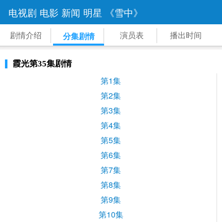
电视剧
电影
新闻
明星
《雪中》
剧情介绍
演员表
播出时间
分集剧情
霞光第35集剧情
第1集
第2集
第3集
第4集
第5集
第6集
第7集
第8集
第9集
第10集