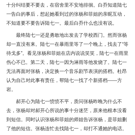
十分纠结要不要去，在宿舍里不安地徘徊。白乔知道陆七
一告白的事后，想起她看到过的张杨和菲姐的亲昵互动，
不知道要不要告诉陆七一。最后白乔什么也没有说。
最终陆七一还是勇敢地出发去了学校西门。然而张杨
却一直没有来。陆七一在暴雨里等了一个晚上，找去了“等
待戈多”。看见张杨和菲姐在店内说说笑笑，陆七一在雨里
伤心不已。第二天，陆七一因为淋雨等他发烧了。陆七一
无法再面对张杨，决定换一个音乐剧节表演的搭档。杜昂
认为自己对此事有责任，帮陆七一找了个新搭档——方
岩。
郝开心为陆七一愤愤不平，质问张杨昨晚为什么不
去，张杨却对郝开心所说的事十分迷茫，原来他根本没看
到短信。同时认识张杨和菲姐的师姐告诉张杨，是菲姐删
了他的短信。张杨连忙去找陆七一，却打不通她的电话。