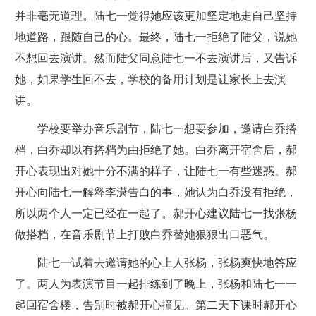
并非毫无道理。陆七一觉得她应该更加坚定地走自己坚持
地道路，跟随自己的心。最终，陆七一拒绝了陆父，说她
不想回去演讲。然而陆父同意陆七一不去演讲后，又告诉
她，如果学生回不去，学校的备用计划是让家长上去演
讲。
学校要举办音乐剧节，陆七一想要参加，邀请白乔搭
档，白乔却以有搭档为由拒绝了她。白乔离开宿舍后，郝
开心表现出对她十分不满的样子，让陆七一有些迷惑。郝
开心向陆七一解释李潇告白的事，她认为白乔没有拒绝，
所以两个人一定已经在一起了。郝开心建议陆七一找张杨
做搭档，在音乐剧节上打败白乔替她狠狠出口恶气。
陆七一试着去邀请她的心上人张杨，张杨爽快地答应
了。两人为表演节目一起排练到了晚上，张杨和陆七一一
起回宿舍楼，告别时被郝开心撞见。第二天下课时郝开心