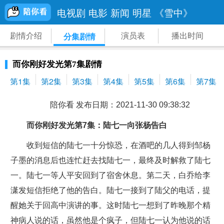
电视剧
电影
新闻
明星
《雪中》
剧情介绍
演员表
播出时间
分集剧情
而你刚好发光第7集剧情
第1集
第2集
第3集
第4集
第5集
第6集
第7集
陪你看 发布日期：2021-11-30 09:38:32
而你刚好发光第7集：陆七一向张杨告白
收到短信的陆七一十分惊恐，在酒吧的几人得到邹杨
子墨的消息后也连忙赶去找陆七一，最终及时解救了陆七
一。陆七一等人平安回到了宿舍休息。第二天，白乔给李
潇发短信拒绝了他的告白。陆七一接到了陆父的电话，提
醒她关于回高中演讲的事。这时陆七一想到了昨晚那个精
神病人说的话，虽然他是个疯子，但陆七一认为他说的话