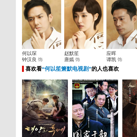
何以琛
赵默笙
应晖
钟汉良
饰
唐嫣
饰
谭凯
饰
喜欢看
“何以笙箫默电视剧”
的人也喜欢