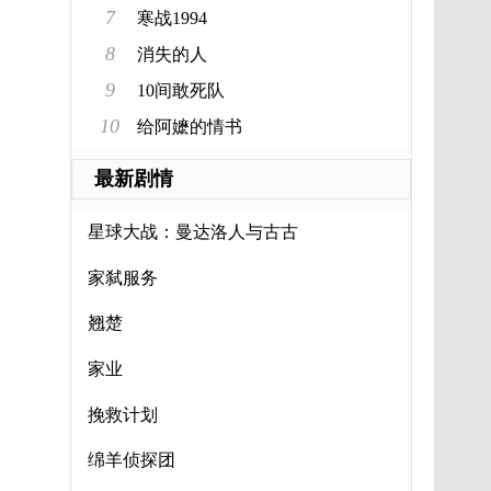
7
寒战1994
8
消失的人
9
10间敢死队
10
给阿嬷的情书
最新剧情
星球大战：曼达洛人与古古
家弑服务
翘楚
家业
挽救计划
绵羊侦探团