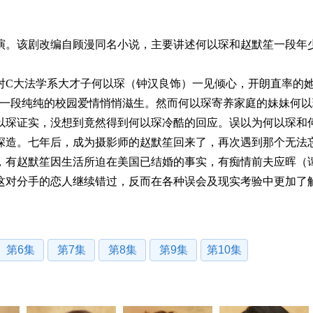
演。该剧改编自顾漫同名小说，主要讲述何以琛和赵默笙一段年
。
对C大法学系大才子何以琛（钟汉良饰）一见倾心，开朗直率的她
，一段纯纯的校园爱情悄悄滋生。然而何以琛寄养家庭的妹妹何以
以琛证实，没想到竟然得到何以琛冷酷的回应。误以为何以琛和
深造。七年后，成为摄影师的赵默笙回来了，再次遇到那个无法
，有赵默笙因生活所迫在美国已结婚的事实，有痴情前夫应晖（
这对分手的恋人继续错过，反而在各种误会及现实考验中更加了
第6集
第7集
第8集
第9集
第10集