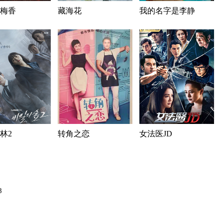
梅香
藏海花
我的名字是李静
林2
转角之恋
女法医JD
8