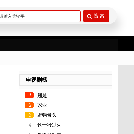
电视剧榜
1
翘楚
2
家业
3
野狗骨头
4
这一秒过火