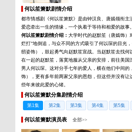
何以笙箫默剧情介绍
都市情感剧《何以笙箫默》是由钟汉良、唐嫣领衔主
爱恋牵出一生的情缘，一个执着于等待和相爱的故事
何以笙箫默
剧情介绍：
大学时代的赵默笙（唐嫣饰）
烂打”地倒追，与众不同的方式吸引了何以琛的目光
纫姿饰），鼓起勇气向赵默笙宣战。当赵默笙去找何
在一起的赵默笙，落寞地服从父亲的安排，前往美国
男人何以琛。这对分手七年的爱人，横在他们中间的
饰），更有多年前两家父亲的恩怨，但这些并没有让
些年来彼此爱的心绪。
何以笙箫默分集剧情介绍
第1集
第2集
第3集
第4集
第5集
何以笙箫默演员表
全部>>