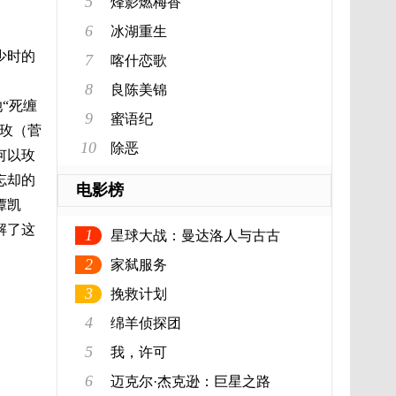
5
烽影燃梅香
6
冰湖重生
少时的
7
喀什恋歌
8
良陈美锦
“死缠
9
蜜语纪
玫（菅
10
除恶
何以玫
忘却的
电影榜
谭凯
解了这
1
星球大战：曼达洛人与古古
2
家弑服务
3
挽救计划
4
绵羊侦探团
5
我，许可
6
迈克尔·杰克逊：巨星之路