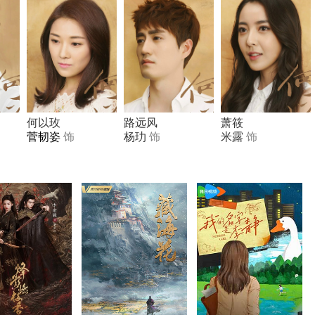
何以玫
路远风
萧筱
菅韧姿
饰
杨玏
饰
米露
饰