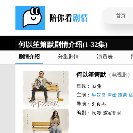
首页
何以笙箫默剧情介绍(1-32集)
剧情介绍
分集剧情
演员表
何以笙箫默
（电视剧）
集数：
32
集
主演：
钟汉良
唐嫣
谭凯
导演：
刘俊杰
编剧：
顾漫
墨宝非宝