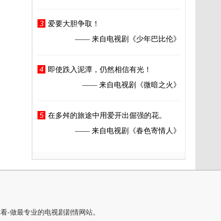
3
爱要大胆争取！
—— 来自电视剧
《少年巴比伦》
4
即使跌入泥潭，仍然相信有光！
—— 来自电视剧
《微暗之火》
5
在多舛的旅途中用爱开出倔强的花。
—— 来自电视剧
《春色寄情人》
你看-做最专业的电视剧剧情网站。