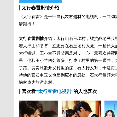
太行春雷剧情介绍
《太行春雷》是一部当代农村题材的电视剧，一共3
请期待！
太行春雷剧情
介绍：太行山石玉垴村，被抗战老民兵
着太行山和爷爷，立志要在石玉垴村入党。一起长大
太行错过。王小兰不顾父亲反对，一心一意喜欢并帮
旱，他和王小兰四处筹资，打成了村里的第一眼井；
了路。贾贵胜欲开发村里的煤，石太行反对，于是贾
持他的官员申玉义也受到应有的惩处。石太行带领大
垴村成为旅游名村。
喜欢看
“太行春雷电视剧”
的人也喜欢