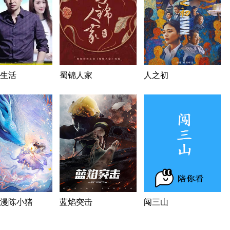
生活
蜀锦人家
人之初
漫陈小猪
蓝焰突击
闯三山