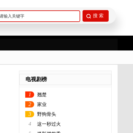
电视剧榜
1
翘楚
2
家业
3
野狗骨头
4
这一秒过火