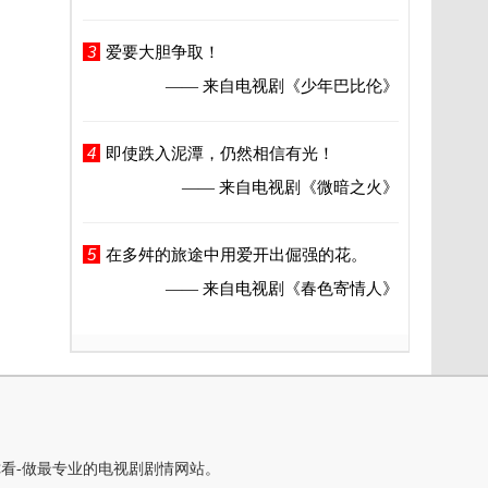
3
爱要大胆争取！
—— 来自电视剧
《少年巴比伦》
4
即使跌入泥潭，仍然相信有光！
—— 来自电视剧
《微暗之火》
5
在多舛的旅途中用爱开出倔强的花。
—— 来自电视剧
《春色寄情人》
你看-做最专业的电视剧剧情网站。