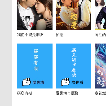
我们不能是朋友
招惹
向往的
窈窈有期
遇见海市蜃楼
春花烂