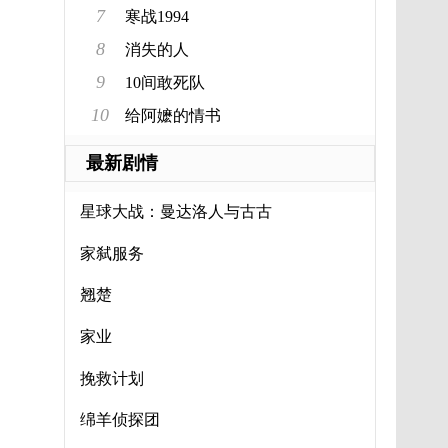
7
寒战1994
8
消失的人
9
10间敢死队
10
给阿嬷的情书
最新剧情
星球大战：曼达洛人与古古
家弑服务
翘楚
家业
挽救计划
绵羊侦探团