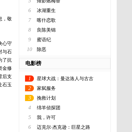
5
烽影燃梅香
6
冰湖重生
息，敬
7
喀什恋歌
8
良陈美锦
9
蜜语纪
决心守
10
除恶
对与石
为了抗
电影榜
资金修
背后支
1
星球大战：曼达洛人与古古
让石玉
2
家弑服务
3
挽救计划
4
绵羊侦探团
5
我，许可
6
迈克尔·杰克逊：巨星之路