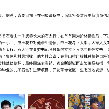
6集。据悉，该剧目前正在积极筹备中，后续将会陆续更新演员信
爷爷石老山一手抚养长大的石太行，在爷爷因为护林牺牲后，下
的王小兰、申玉花都对他暗生情愫。申玉花考上大学，因家人反
助石太行。石太行在县委书记张晨阳的支持下入党并担任支书。
为了集体和村民增收，他力排众议，在荒山推广核桃种植并自筹
贵胜处处使坏，最终因煤炭滞销、资金断裂铤而走险骗贷被捕，
学毕业的儿子石磊引进新项目，开发革命老区、生态胜地资源，