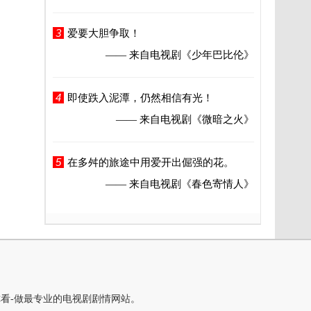
3
爱要大胆争取！
—— 来自电视剧
《少年巴比伦》
4
即使跌入泥潭，仍然相信有光！
—— 来自电视剧
《微暗之火》
5
在多舛的旅途中用爱开出倔强的花。
—— 来自电视剧
《春色寄情人》
你看-做最专业的电视剧剧情网站。