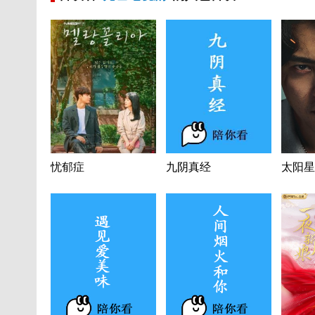
忧郁症
九阴真经
太阳星