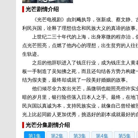
光芒剧情介绍
《光芒电视剧》由刘飚执导，张新成、蔡文静、古
利民兴国，诠释了理想信念和民族大义的真谛的故事
上世纪二三十年代的上海，出身寒微的程亦治，偶
点光芒照亮，点燃了他内心的理想，出生贫穷的人往
生轨迹。
之后的他辞职进入了钱庄行业，成为钱庄主人黄老
板一手制造了吴知拂之死，而且还勾结各方势力构建
结为假夫妻，最终却成就了一段美好婚姻的故事。
他们倾尽全力发出光芒，虽微弱也能照亮些许实业
暗的岁月里，银行险些落入日本人之手。最终，在地
民兴国以真诚为本，支持民族实业，就像自己曾经被
光上比起同龄人更加优秀，挑选好的剧本成就最好的
光芒分集剧情介绍
第1集
第2集
第3集
第4集
第5集