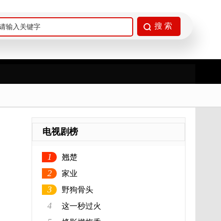
电视剧榜
1
翘楚
2
家业
3
野狗骨头
4
这一秒过火