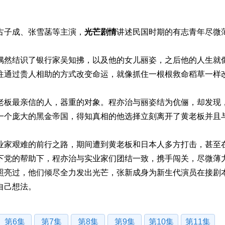
子成、张雪菡等主演，
光芒剧情
讲述民国时期的有志青年尽微
。
然结识了银行家吴知拂，以及他的女儿丽姿，之后他的人生就
往通过贵人相助的方式改变命运，就像抓住一根根救命稻草一样
板最亲信的人，器重的对象。程亦治与丽姿结为伉俪，却发现
一个庞大的黑金帝国，得知真相的他选择立刻离开了黄老板并且
家艰难的前行之路，期间遭到黄老板和日本人多方打击，甚至
下党的帮助下，程亦治与实业家们团结一致，携手闯关，尽微薄
照亮过，他们倾尽全力发出光芒，张新成身为新生代演员在接剧
自己想法。
第6集
第7集
第8集
第9集
第10集
第11集