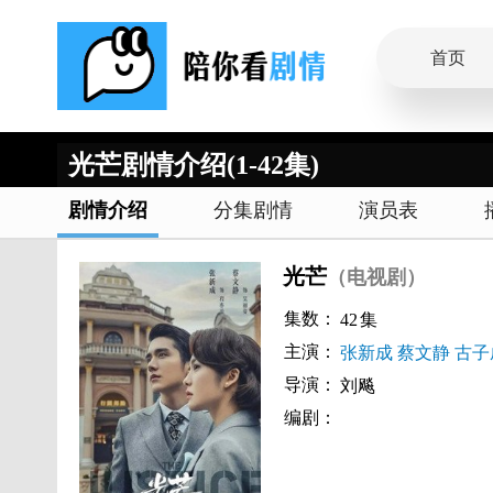
首页
光芒剧情介绍(1-42集)
剧情介绍
分集剧情
演员表
光芒
（电视剧）
集数：
42
集
主演：
张新成
蔡文静
古子
导演：
刘飚
编剧：