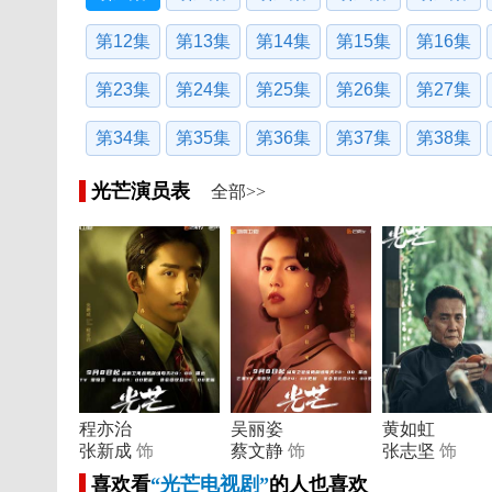
第12集
第13集
第14集
第15集
第16集
第23集
第24集
第25集
第26集
第27集
第34集
第35集
第36集
第37集
第38集
光芒演员表
全部>>
程亦治
吴丽姿
黄如虹
张新成
饰
蔡文静
饰
张志坚
饰
喜欢看
“光芒电视剧”
的人也喜欢