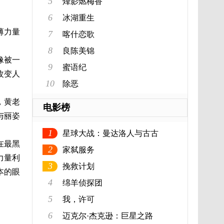
5
烽影燃梅香
6
冰湖重生
薄力量
7
喀什恋歌
8
良陈美锦
像被一
9
蜜语纪
改变人
10
除恶
，黄老
电影榜
与丽姿
1
星球大战：曼达洛人与古古
在最黑
2
家弑服务
力量利
3
挽救计划
本的眼
4
绵羊侦探团
5
我，许可
6
迈克尔·杰克逊：巨星之路