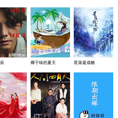
辰
椰子味的夏天
星落凝成糖