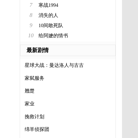
7
寒战1994
8
消失的人
9
10间敢死队
10
给阿嬷的情书
最新剧情
星球大战：曼达洛人与古古
家弑服务
翘楚
家业
挽救计划
绵羊侦探团