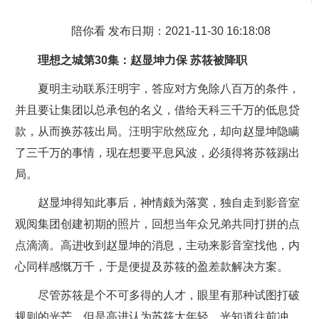
陪你看 发布日期：2021-11-30 16:18:08
理想之城第30集：赵显坤力保 苏筱被降职
夏明主动联系汪明宇，答应对方免除八百万的条件，
并且要让集团以总承包的名义，借给天科三千万的低息贷
款，从而换苏筱出局。汪明宇欣然应允，却向赵显坤隐瞒
了三千万的事情，现在想要平息风波，必须得将苏筱踢出
局。
赵显坤得知此事后，神情颇为落寞，独自走到影音室
观阅集团创建初期的照片，回想当年众兄弟共同打拼的点
点滴滴。高进收到赵显坤的消息，主动来影音室找他，内
心同样感慨万千，于是便提及苏筱的盈差款解决方案。
尽管苏筱是个不可多得的人才，眼里有那种试图打破
规则的光芒，但是高进认为苏筱太年轻，光知道往前冲，