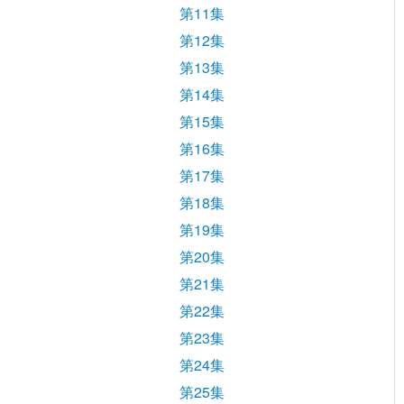
第11集
第12集
第13集
第14集
第15集
第16集
第17集
第18集
第19集
第20集
第21集
第22集
第23集
第24集
第25集