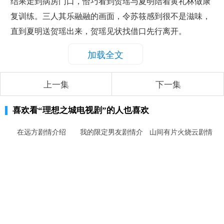
结果走到病房门口，恰巧看到贺瑶与夏明陪着黄礼林做康
复训练。三人其乐融融的画面，令苏筱感到很不是滋味，
直到夏明送贺瑶出来，贺瑶见状找借口先行离开。
加载全文
上一集
下一集
喜欢看
“理想之城电视剧”
的人也喜欢
在远方剧情介绍
我的限定男友剧情介
山间有片火烧云剧情
绍
介绍