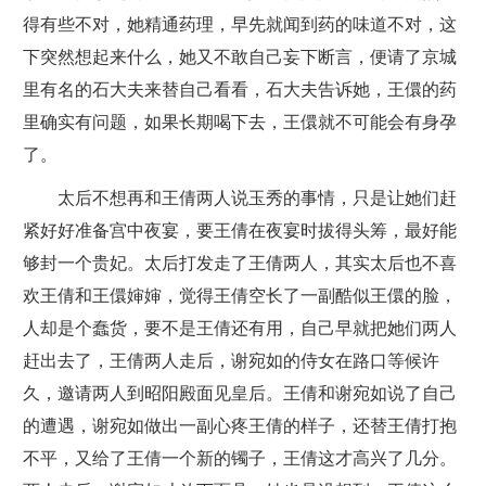
得有些不对，她精通药理，早先就闻到药的味道不对，这
下突然想起来什么，她又不敢自己妄下断言，便请了京城
里有名的石大夫来替自己看看，石大夫告诉她，王儇的药
里确实有问题，如果长期喝下去，王儇就不可能会有身孕
了。
太后不想再和王倩两人说玉秀的事情，只是让她们赶
紧好好准备宫中夜宴，要王倩在夜宴时拔得头筹，最好能
够封一个贵妃。太后打发走了王倩两人，其实太后也不喜
欢王倩和王儇婶婶，觉得王倩空长了一副酷似王儇的脸，
人却是个蠢货，要不是王倩还有用，自己早就把她们两人
赶出去了，王倩两人走后，谢宛如的侍女在路口等候许
久，邀请两人到昭阳殿面见皇后。王倩和谢宛如说了自己
的遭遇，谢宛如做出一副心疼王倩的样子，还替王倩打抱
不平，又给了王倩一个新的镯子，王倩这才高兴了几分。