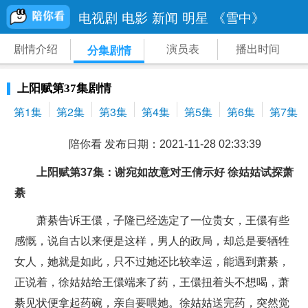
电视剧
电影
新闻
明星
《雪中》
剧情介绍
演员表
播出时间
分集剧情
上阳赋第37集剧情
第1集
第2集
第3集
第4集
第5集
第6集
第7集
陪你看 发布日期：2021-11-28 02:33:39
上阳赋第37集：谢宛如故意对王倩示好 徐姑姑试探萧
綦
萧綦告诉王儇，子隆已经选定了一位贵女，王儇有些
感慨，说自古以来便是这样，男人的政局，却总是要牺牲
女人，她就是如此，只不过她还比较幸运，能遇到萧綦，
正说着，徐姑姑给王儇端来了药，王儇扭着头不想喝，萧
綦见状便拿起药碗，亲自要喂她。徐姑姑送完药，突然觉