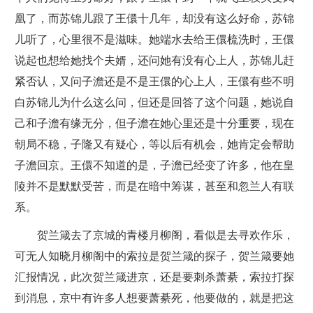
凰了，而苏锦儿跟了王儇十几年，却没有这么好命，苏锦
儿听了，心里很不是滋味。她端水去给王儇梳洗时，王儇
说起也想给她找个夫婿，还问她有没有心上人，苏锦儿赶
紧否认，又问子澹还是不是王儇的心上人，王儇有些不明
白苏锦儿为什么这么问，但还是回答了这个问题，她说自
己和子澹有缘无分，但子澹在她心里还是十分重要，现在
朝局不稳，子隆又有疑心，等以后有机会，她肯定会帮助
子澹回京。王儇不知道的是，子澹已经变了许多，他在皇
陵并不是默默受苦，而是在暗中筹谋，甚至和忽兰人有联
系。
贺兰箴去了京城的青楼月柳阁，看似是去寻欢作乐，
可无人知晓月柳阁中的索拉是贺兰箴的探子，贺兰箴要她
汇报情况，此次贺兰箴进京，还是要刺杀萧綦，索拉打探
到消息，京中有许多人想要萧綦死，他要做的，就是把这