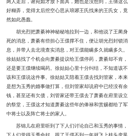
两人走后，谢宛如才放下面具，她也是没想到，王倩这么
好糊弄，觉得太后挖空心思从琅琊王氏找来的王氏女，竟
然如此愚蠢。
胡光烈把萧綦神神秘秘地拉到一边，和他说了王蔺身
死的消息，萧綦有些担心王儇撑不住，便让胡光烈封锁消
息，并带人去北境查实消息，对王儇能瞒多久就瞒多久。
徐姑姑找了个机会向萧綦提议给王儇停药，萧綦却不肯，
还是要王儇继续喝药。徐姑姑心里十分纠结，不知道该不
该和王儇说这件事。徐姑姑又陪着王儇去找刘管家，本来
是想为玉秀的婚事做打算，但刘管家却说府中已经没有余
钱，甚至还有欠债，刘管家还带王儇去了萧綦在府里设立
的祭堂，王儇这才知道萧綦这些年的俸禄和赏赐都给了军
中将士以及阵亡将士的家人。
苏锦儿在府里听到了下人们讨论自己和玉秀的事情，
下人们觉得玉秀命好，跟了王儇不到一年就飞上枝头变凤