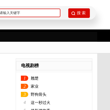
电视剧榜
1
翘楚
2
家业
3
野狗骨头
4
这一秒过火