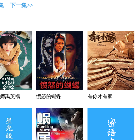
集
下一集>>
师禹英禑
愤怒的蝴蝶
有你才有家