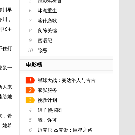
5
烽影燃梅香
亦川早
6
冰湖重生
亦川，
7
喀什恋歌
到张主
8
良陈美锦
9
蜜语纪
不住打
10
除恶
电影榜
蛇鼠一
1
星球大战：曼达洛人与古古
两人来
2
家弑服务
能给她
3
挽救计划
4
绵羊侦探团
来，希
5
我，许可
，她希
6
迈克尔·杰克逊：巨星之路