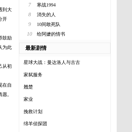
7
寒战1994
遇到大
8
消失的人
分开
9
10间敢死队
10
给阿嬷的情书
师鼓励
认为此
最新剧情
星球大战：曼达洛人与古古
己从初
家弑服务
现在自
翘楚
情愿。
家业
挽救计划
绵羊侦探团