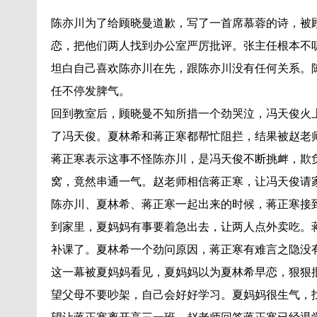
陈亦川为了给顾晓曼道歉，写了一首席慕蓉的诗，被
恋，把他们两人找到办公室严厉批评。张主任根本不
坦白自己喜欢陈亦川在先，跟陈亦川没有任何关系。
任不停发脾气。
回到教室后，顾晓曼不知所措一个劲哭泣，冯天俊火
了冯天俊。夏林希和蒋正寒都帮忙阻拦，结果被赵老
蒋正寒表示这事不怪陈亦川，是冯天俊不断挑衅，欺
窝，竟然串通一气。赵老师相信蒋正寒，让冯天俊请
陈亦川、夏林希、蒋正寒一起出来的时候，蒋正寒接
到家里，夏妈妈有事要着急出去，让两人点外卖吃。
补课了。夏林希一个劲问原因，蒋正寒有难言之隐没
这一幕被夏妈妈看见，夏妈妈以为夏林希早恋，狠狠
望父母不要吵架，自己会好好学习。夏妈妈很生气，