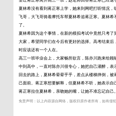
望让蒋正寒离开高三一班，赵老师回答蒋正寒已经退
夏林希没有看到蒋正寒上学，她来到网吧打听情况，
飞哥，大飞哥骑着摩托车帮夏林希追蒋正寒。夏林希
了。
夏林希因为这个事情，在新的模拟考试中竟然只考了
大家，希望同学们在今后有更好的选择。高考结束后
时应该还有一个人在。
高三一班毕业会上，大家畅所欲言，陈亦川跑来给顾
中到高中，一直对陈亦川很专心，她把自己灌醉，表
回去的路上，夏林希晕晕乎乎，差点从楼梯摔倒，被
己面前。蒋正寒想要解释，但夏林希不听，她表示自
蒋正寒拉住夏林希，亲吻她的嘴，让她不准忘记自己
免责声明：以上内容源自网络，版权归原作者所有，如有侵