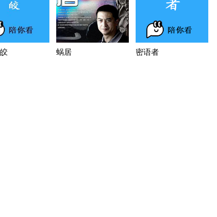
皎
蜗居
密语者