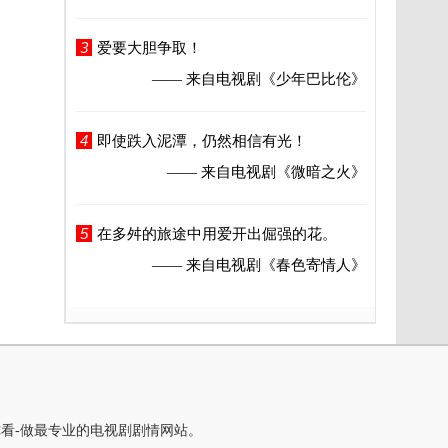
3
爱要大胆争取！
—— 来自电视剧
《少年巴比伦》
4
即使跌入泥潭，仍然相信有光！
—— 来自电视剧
《微暗之火》
5
在多舛的旅途中用爱开出倔强的花。
—— 来自电视剧
《春色寄情人》
你看-做最专业的电视剧剧情网站。