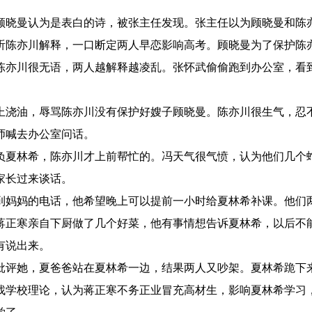
顾晓曼认为是表白的诗，被张主任发现。张主任以为顾晓曼和陈
听陈亦川解释，一口断定两人早恋影响高考。顾晓曼为了保护陈
陈亦川很无语，两人越解释越凌乱。张怀武偷偷跑到办公室，看
上浇油，辱骂陈亦川没有保护好嫂子顾晓曼。陈亦川很生气，忍
师喊去办公室问话。
负夏林希，陈亦川才上前帮忙的。冯天气很气愤，认为他们几个
家长过来谈话。
到妈妈的电话，他希望晚上可以提前一小时给夏林希补课。他们
蒋正寒亲自下厨做了几个好菜，他有事情想告诉夏林希，以后不
有说出来。
批评她，夏爸爸站在夏林希一边，结果两人又吵架。夏林希跪下
找学校理论，认为蒋正寒不务正业冒充高材生，影响夏林希学习