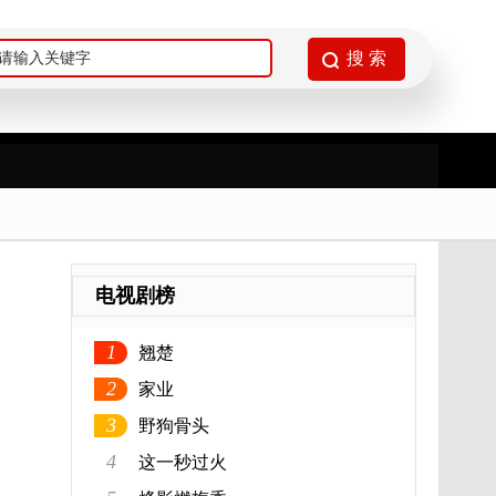
电视剧榜
1
翘楚
2
家业
3
野狗骨头
4
这一秒过火