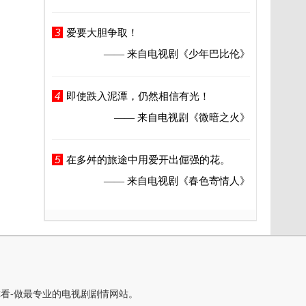
3
爱要大胆争取！
—— 来自电视剧
《少年巴比伦》
4
即使跌入泥潭，仍然相信有光！
—— 来自电视剧
《微暗之火》
5
在多舛的旅途中用爱开出倔强的花。
—— 来自电视剧
《春色寄情人》
你看-做最专业的电视剧剧情网站。