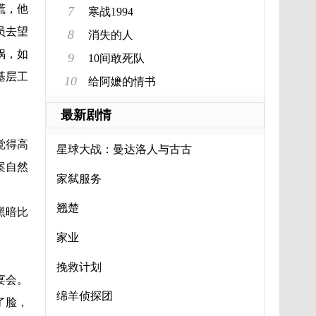
谎，他
7
寒战1994
员去望
8
消失的人
锅，如
9
10间敢死队
基层工
10
给阿嬷的情书
最新剧情
觉得高
星球大战：曼达洛人与古古
案自然
家弑服务
翘楚
黑暗比
家业
挽救计划
宴会。
绵羊侦探团
了脸，