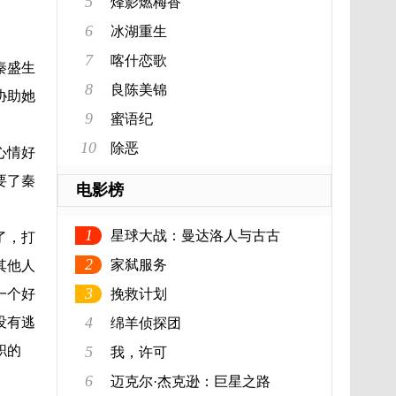
5
烽影燃梅香
6
冰湖重生
7
喀什恋歌
秦盛生
8
良陈美锦
协助她
9
蜜语纪
10
除恶
心情好
要了秦
电影榜
1
星球大战：曼达洛人与古古
了，打
2
家弑服务
其他人
3
一个好
挽救计划
4
没有逃
绵羊侦探团
职的
5
我，许可
6
迈克尔·杰克逊：巨星之路