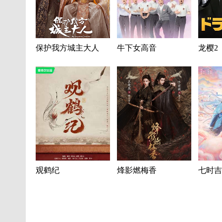
保护我方城主大人
牛下女高音
龙樱2
观鹤纪
烽影燃梅香
七时吉