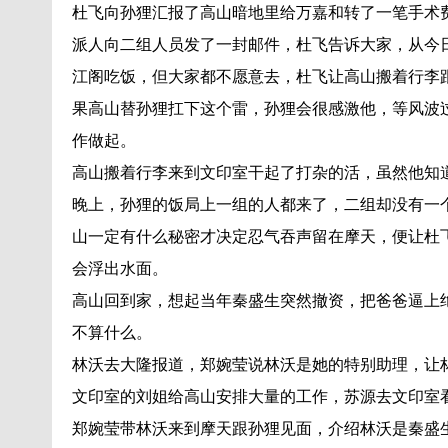
杜飞向孙狸汇报了高山暗地里给万嘉和转了一笔手术
派人向二组人员发了一封邮件，杜飞告诉大家，从今
江阁吃饭，但大家都不愿意去，杜飞让高山搬着行李
果高山替孙狸扛下这个雷，孙狸会很感激他，等风波
作做起。
高山搬着行李来到文印室干起了打杂的活，虽然他知
晚上，孙狸的饭局上一组的人都来了，二组却没有一
山一定有什么秘密才决定忍气吞声留在摩天，便让杜
会浮出水面。
高山回到家，想起当年秦盛生突然撤资，把爸爸逼上
不算什么。
林沃去大隆报道，郑婉莹说林沃是她的特别助理，让
文印室的刘姐给高山安排大量的工作，苏源去文印室
郑婉莹带林沃来到摩天跟孙狸见面，介绍林沃是秦盛