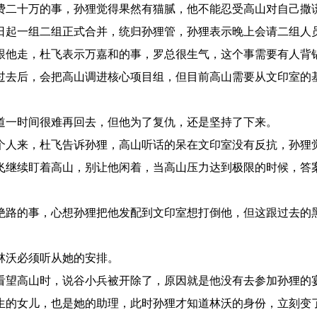
费二十万的事，孙狸觉得果然有猫腻，他不能忍受高山对自己撒
日起一组二组正式合并，统归孙狸管，孙狸表示晚上会请二组人
跟他走，杜飞表示万嘉和的事，罗总很生气，这个事需要有人背
过去后，会把高山调进核心项目组，但目前高山需要从文印室的
道一时间很难再回去，但他为了复仇，还是坚持了下来。
个人来，杜飞告诉孙狸，高山听话的呆在文印室没有反抗，孙狸
飞继续盯着高山，别让他闲着，当高山压力达到极限的时候，答
绝路的事，心想孙狸把他发配到文印室想打倒他，但这跟过去的
林沃必须听从她的安排。
看望高山时，说谷小兵被开除了，原因就是他没有去参加孙狸的
生的女儿，也是她的助理，此时孙狸才知道林沃的身份，立刻变