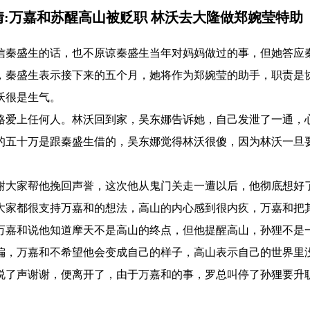
情:万嘉和苏醒高山被贬职 林沃去大隆做郑婉莹特助
信秦盛生的话，也不原谅秦盛生当年对妈妈做过的事，但她答应
，秦盛生表示接下来的五个月，她将作为郑婉莹的助手，职责是
沃很是生气。
格爱上任何人。林沃回到家，吴东娜告诉她，自己发泄了一通，
的五十万是跟秦盛生借的，吴东娜觉得林沃很傻，因为林沃一旦
谢大家帮他挽回声誉，这次他从鬼门关走一遭以后，他彻底想好
大家都很支持万嘉和的想法，高山的内心感到很内疚，万嘉和把
万嘉和说他知道摩天不是高山的终点，但他提醒高山，孙狸不是
偏，万嘉和不希望他会变成自己的样子，高山表示自己的世界里
说了声谢谢，便离开了，由于万嘉和的事，罗总叫停了孙狸要升