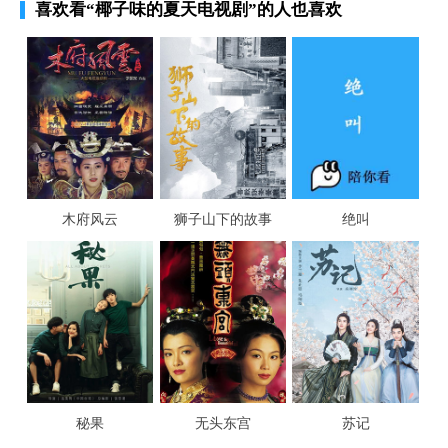
喜欢看
“椰子味的夏天电视剧”
的人也喜欢
木府风云
狮子山下的故事
绝叫
秘果
无头东宫
苏记