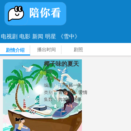
电视剧
电影
新闻
明星
《雪中》
播出时间
剧照
剧情介绍
椰子味的夏天
主演：
更多
导演：
王珂
编剧：
王珂
郝一美
类别：
青春偶像
爱情
集数：
共30集/待播