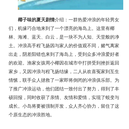
椰子味的夏天剧情
介绍：一群热爱冲浪的年轻男女
们，机缘巧合地来到了一个漂亮的海岛上。这里有椰
林、海滩、蓝天、白云，是一块不为人知、天堂般的净
土。冲浪高手程飞扬因与家人的价值观不同，赌气离家
出走，阴差阳错也来到了海岛上，受到众多冲浪爱好者
的欢迎。渔家女孩周小椰因在城市中打拼受到挫折返回
家乡，又因冲浪与程飞扬结缘，二人从欢喜冤家到互生
情愫，联手众人拯救了一家即将倒闭的冲浪俱乐部。为
了推广冲浪运动，他们团结一致付出了努力，得到了丰
硕回报，同时收获了亲情、友情和爱情，实现了蜕变与
成长。小岛将要被强制开发，众人齐心协力，留住了这
个原生态的冲浪胜地。