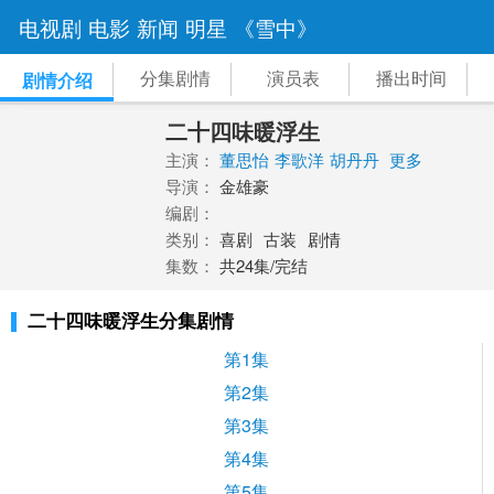
电视剧
电影
新闻
明星
《雪中》
分集剧情
演员表
播出时间
剧情介绍
二十四味暖浮生
主演：
董思怡
李歌洋
胡丹丹
更多
导演：
金雄豪
编剧：
类别：
喜剧
古装
剧情
集数：
共24集/完结
二十四味暖浮生分集剧情
第1集
第2集
第3集
第4集
第5集