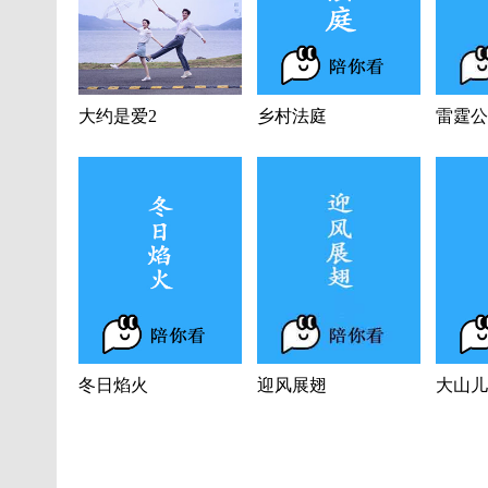
大约是爱2
乡村法庭
雷霆公
冬日焰火
迎风展翅
大山儿