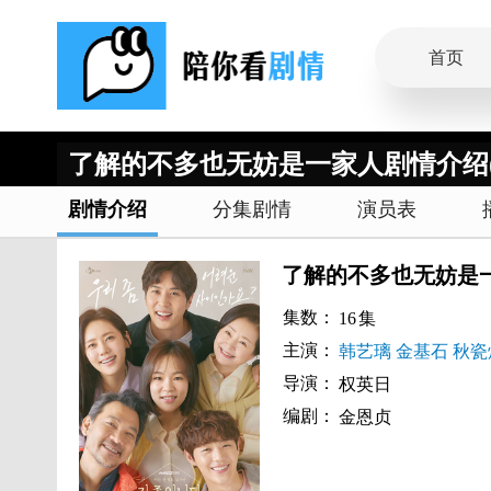
首页
了解的不多也无妨是一家人剧情介绍(1
剧情介绍
分集剧情
演员表
了解的不多也无妨是
集数：
16
集
主演：
韩艺璃
金基石
秋瓷
导演：
权英日
编剧：
金恩贞