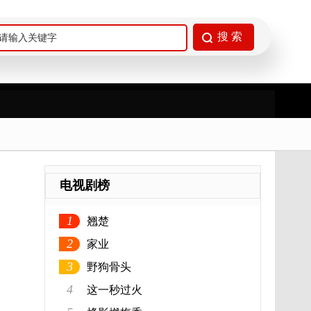
电视剧榜
1
翘楚
2
家业
3
野狗骨头
4
这一秒过火