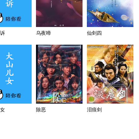
诉
乌夜啼
仙剑四
女
除恶
泪痕剑