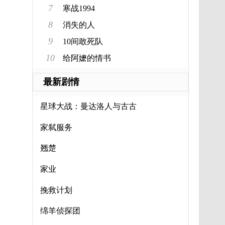
7
寒战1994
8
消失的人
9
10间敢死队
10
给阿嬷的情书
最新剧情
星球大战：曼达洛人与古古
家弑服务
翘楚
家业
挽救计划
绵羊侦探团