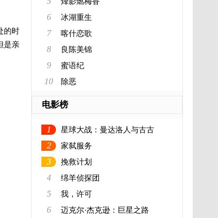
5
烽影燃梅香
6
冰湖重生
处的时
7
喀什恋歌
但是亲
8
良陈美锦
9
蜜语纪
10
除恶
电影榜
1
星球大战：曼达洛人与古古
2
家弑服务
3
挽救计划
4
绵羊侦探团
5
我，许可
6
迈克尔·杰克逊：巨星之路