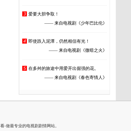
3
爱要大胆争取！
—— 来自电视剧
《少年巴比伦》
4
即使跌入泥潭，仍然相信有光！
—— 来自电视剧
《微暗之火》
5
在多舛的旅途中用爱开出倔强的花。
—— 来自电视剧
《春色寄情人》
你看-做最专业的电视剧剧情网站。