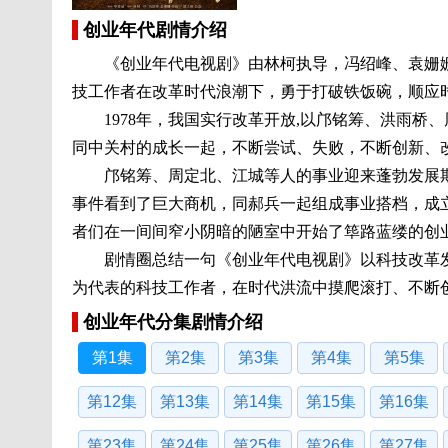
创业年代剧情介绍
《创业年代电视剧》由林柯执导，冯绍峰、袁姗姗
技工作者在改革时代浪潮下，勇于打破铁饭碗，顺应
1978年，我国实行改革开放,以邝铭筹、洪雨桥
同中关村的成长一起，不断尝试、失败，不断创新、
邝铭筹、周定北、江城等人的事业迎来蓬勃发展期
事件看到了巨大商机，同郝兵一起组成事业搭档，成
者们在一间间窄小阴暗的陋室中开始了筚路蓝缕的创
剧情圈总结一句《创业年代电视剧》以科技改革发
为代表的科技工作者，在时代洪流中摸爬滚打、不断创
创业年代分集剧情介绍
第1集
第2集
第3集
第4集
第5集
第12集
第13集
第14集
第15集
第16集
第23集
第24集
第25集
第26集
第27集