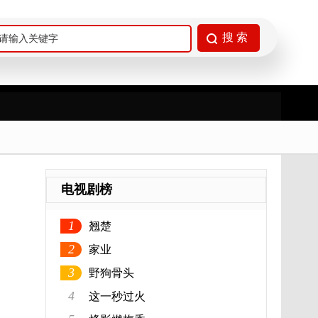
电视剧榜
1
翘楚
2
家业
3
野狗骨头
4
这一秒过火