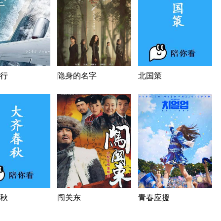
行
隐身的名字
北国策
秋
闯关东
青春应援