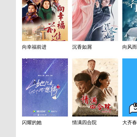
向幸福前进
沉香如屑
向风而
闪耀的她
情满四合院
大齐春