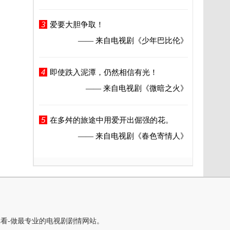
3
爱要大胆争取！
—— 来自电视剧
《少年巴比伦》
4
即使跌入泥潭，仍然相信有光！
—— 来自电视剧
《微暗之火》
5
在多舛的旅途中用爱开出倔强的花。
—— 来自电视剧
《春色寄情人》
你看-做最专业的电视剧剧情网站。