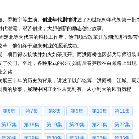
、乔振宇等主演。
创业年代剧情
讲述了20世纪80年代初第一批
时代潮流，艰苦创业，大胆创新的励志创业故事。
、周定北等为代表的科技工作者，他们顺应改革开放潮流进行艰苦
改革，他们终于迎来创业的逐渐成功。
，项目得以接续并如火如荼展开。而洪雨桥也因郝兵导师组装
立了公司。至此，各种形式的公司如雨后春笋般在白颐路上出现
业之路。
展三十年的历史为背景，讲述了以邝铭筹、洪雨桥、江城、周
新的故事，展现中国IT企业从无到有、从小到大的风雨历程
第6集
第7集
第8集
第9集
第10集
第11集
第17集
第18集
第19集
第20集
第21集
第22集
第28集
第29集
第30集
第31集
第32集
第33集