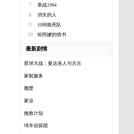
7
寒战1994
8
消失的人
9
10间敢死队
10
给阿嬷的情书
最新剧情
星球大战：曼达洛人与古古
家弑服务
翘楚
家业
挽救计划
绵羊侦探团