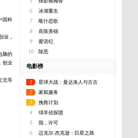
5
烽影燃梅香
6
冰湖重生
中国科
7
喀什恋歌
8
良陈美锦
创业，
9
蜜语纪
10
除恶
电脑的
，创业
电影榜
定北等
1
星球大战：曼达洛人与古古
2
家弑服务
3
挽救计划
4
绵羊侦探团
5
我，许可
6
迈克尔·杰克逊：巨星之路