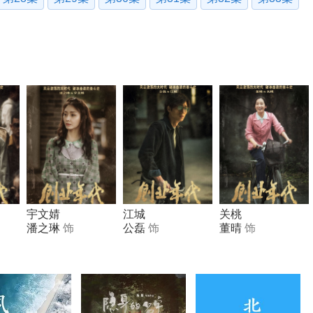
宇文婧
江城
关桃
潘之琳
饰
公磊
饰
董晴
饰