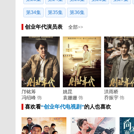
第34集
第35集
第36集
创业年代演员表
全部>>
邝铭筹
姚昆
洪雨桥
冯绍峰
饰
袁姗姗
饰
乔振宇
饰
喜欢看
“创业年代电视剧”
的人也喜欢