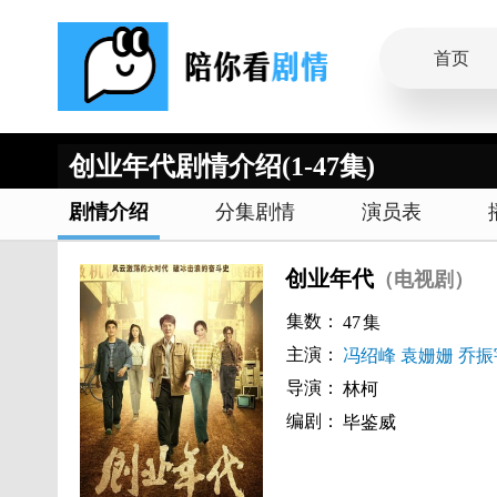
首页
创业年代剧情介绍(1-47集)
剧情介绍
分集剧情
演员表
创业年代
（电视剧）
集数：
47
集
主演：
冯绍峰
袁姗姗
乔振
导演：
林柯
编剧：
毕鉴威