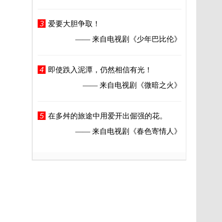
3
爱要大胆争取！
—— 来自电视剧
《少年巴比伦》
4
即使跌入泥潭，仍然相信有光！
—— 来自电视剧
《微暗之火》
5
在多舛的旅途中用爱开出倔强的花。
—— 来自电视剧
《春色寄情人》