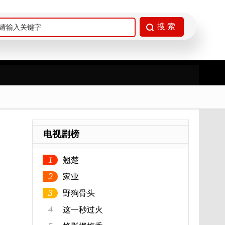
电视剧榜
1
翘楚
2
家业
3
野狗骨头
4
这一秒过火