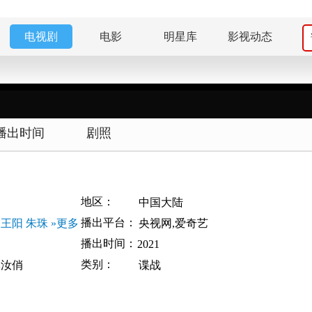
电视剧
电影
明星库
影视动态
播出时间
剧照
地区：
中国大陆
播出平台：
王阳
朱珠
»更多
央视网,爱奇艺
播出时间：
2021
类别：
李汝俏
谍战