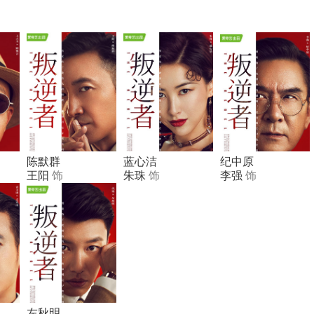
陈默群
蓝心洁
纪中原
王阳
饰
朱珠
饰
李强
饰
左秋明