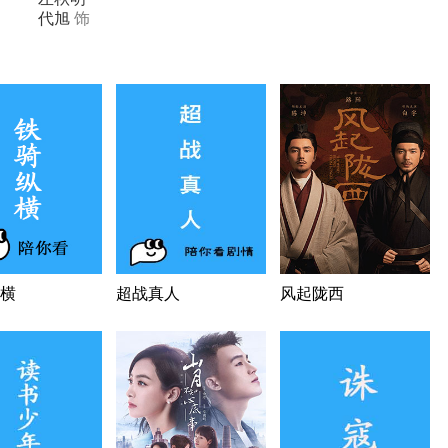
代旭
饰
横
超战真人
风起陇西