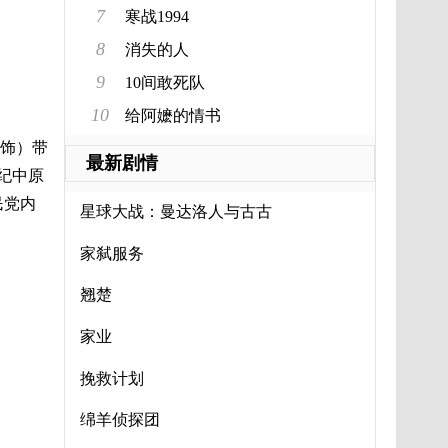
7
寒战1994
8
消失的人
9
10间敢死队
10
给阿嬷的情书
 饰）带
最新剧情
纪中原
民党内
星球大战：曼达洛人与古古
家弑服务
翘楚
家业
挽救计划
绵羊侦探团