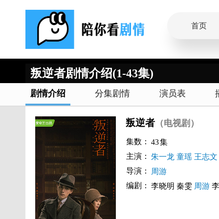
首页
叛逆者剧情介绍(1-43集)
剧情介绍
分集剧情
演员表
叛逆者
（电视剧）
集数：
43
集
主演：
朱一龙
童瑶
王志文
导演：
周游
编剧：
李晓明
秦雯
周游