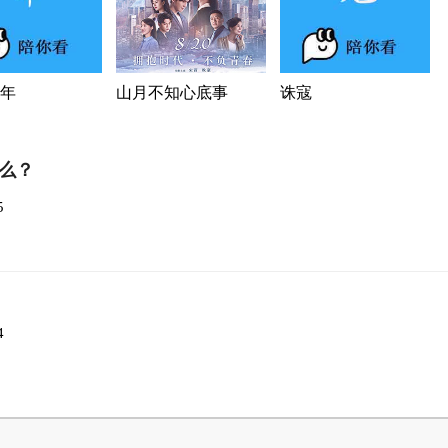
年
山月不知心底事
诛寇
么？
5
4