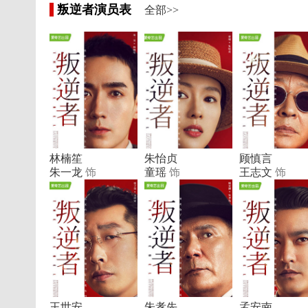
叛逆者演员表
全部>>
林楠笙
朱怡贞
顾慎言
朱一龙
饰
童瑶
饰
王志文
饰
王世安
朱孝先
孟安南