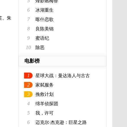
5
烽影燃梅香
6
冰湖重生
笙、朱
7
喀什恋歌
8
良陈美锦
9
蜜语纪
10
除恶
电影榜
1
星球大战：曼达洛人与古古
2
家弑服务
3
挽救计划
4
绵羊侦探团
5
我，许可
6
迈克尔·杰克逊：巨星之路