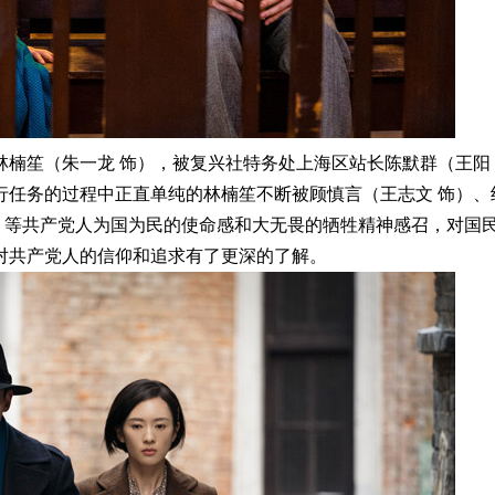
员林楠笙（朱一龙 饰），被复兴社特务处上海区站长陈默群（王阳
行任务的过程中正直单纯的林楠笙不断被顾慎言（王志文 饰）、
饰）等共产党人为国为民的使命感和大无畏的牺牲精神感召，对国
对共产党人的信仰和追求有了更深的了解。