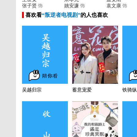
张子贤
饰
姚安濂
饰
袁文康
饰
喜欢看
“叛逆者电视剧”
的人也喜欢
吴越归宗
蓄意宠爱
铁骑纵