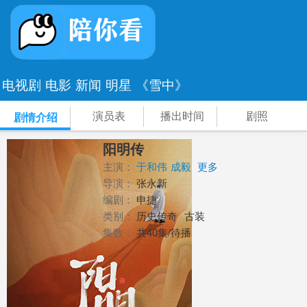
电视剧
电影
新闻
明星
《雪中》
演员表
播出时间
剧照
剧情介绍
阳明传
主演：
于和伟
成毅
更多
导演：
张永新
编剧：
申捷
类别：
历史传奇
古装
集数：
共40集/待播