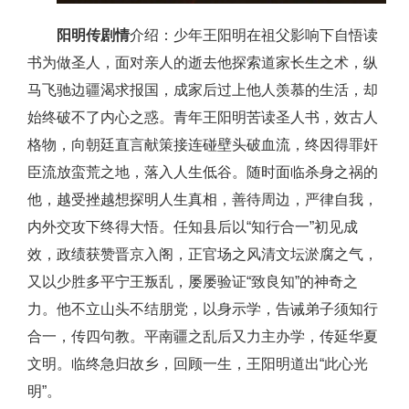
阳明传剧情
介绍：少年王阳明在祖父影响下自悟读
书为做圣人，面对亲人的逝去他探索道家长生之术，纵
马飞驰边疆渴求报国，成家后过上他人羡慕的生活，却
始终破不了内心之惑。青年王阳明苦读圣人书，效古人
格物，向朝廷直言献策接连碰壁头破血流，终因得罪奸
臣流放蛮荒之地，落入人生低谷。随时面临杀身之祸的
他，越受挫越想探明人生真相，善待周边，严律自我，
内外交攻下终得大悟。任知县后以“知行合一”初见成
效，政绩获赞晋京入阁，正官场之风清文坛淤腐之气，
又以少胜多平宁王叛乱，屡屡验证“致良知”的神奇之
力。他不立山头不结朋党，以身示学，告诫弟子须知行
合一，传四句教。平南疆之乱后又力主办学，传延华夏
文明。临终急归故乡，回顾一生，王阳明道出“此心光
明”。