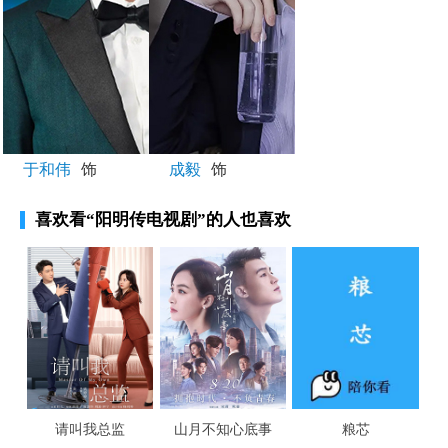
于和伟
饰
成毅
饰
喜欢看
“阳明传电视剧”
的人也喜欢
请叫我总监
山月不知心底事
粮芯