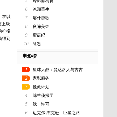
5
烽影燃梅香
6
冰湖重生
，在以
7
喀什恋歌
与上级
8
良陈美锦
的柠檬
9
蜜语纪
动得到
10
除恶
电影榜
1
星球大战：曼达洛人与古古
2
家弑服务
3
挽救计划
4
绵羊侦探团
5
我，许可
6
迈克尔·杰克逊：巨星之路