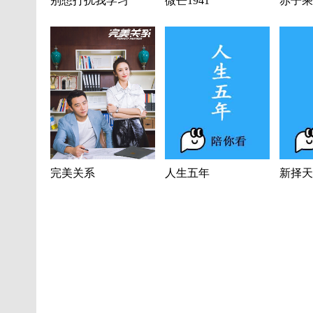
别想打扰我学习
微芒1941
赤子乘
完美关系
人生五年
新择天