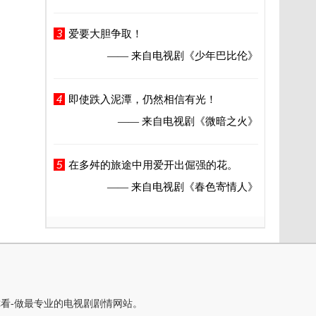
3
爱要大胆争取！
—— 来自电视剧
《少年巴比伦》
4
即使跌入泥潭，仍然相信有光！
—— 来自电视剧
《微暗之火》
5
在多舛的旅途中用爱开出倔强的花。
—— 来自电视剧
《春色寄情人》
你看-做最专业的电视剧剧情网站。