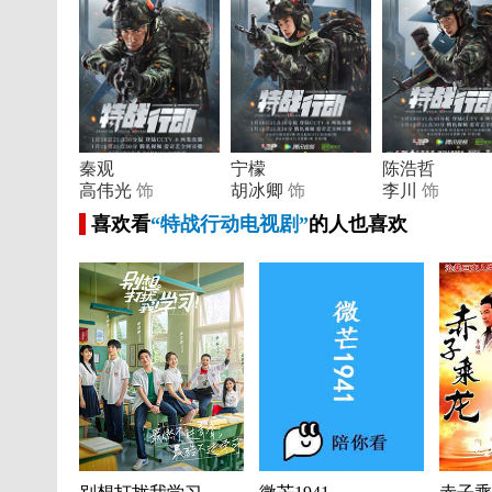
秦观
宁檬
陈浩哲
高伟光
饰
胡冰卿
饰
李川
饰
喜欢看
“特战行动电视剧”
的人也喜欢