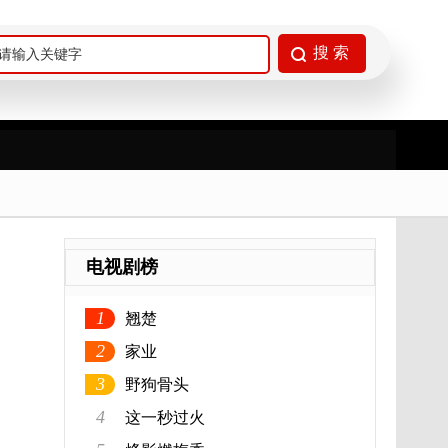
电视剧榜
1
翘楚
2
家业
3
野狗骨头
4
这一秒过火