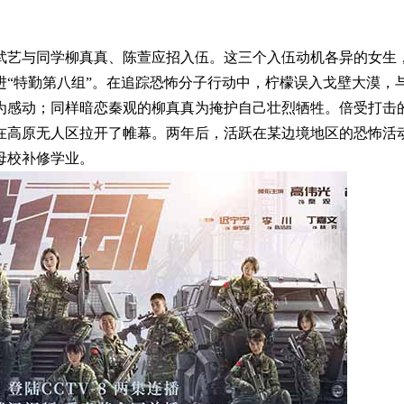
武艺与同学柳真真、陈萱应招入伍。这三个入伍动机各异的女生
进“特勤第八组”。在追踪恐怖分子行动中，柠檬误入戈壁大漠，
为感动；同样暗恋秦观的柳真真为掩护自己壮烈牺牲。倍受打击
在高原无人区拉开了帷幕。两年后，活跃在某边境地区的恐怖活
母校补修学业。