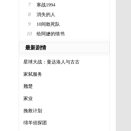
7
寒战1994
8
消失的人
9
10间敢死队
10
给阿嬷的情书
最新剧情
星球大战：曼达洛人与古古
家弑服务
翘楚
家业
挽救计划
绵羊侦探团