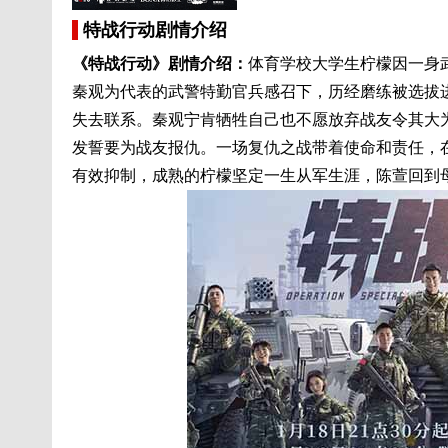
特战行动剧情介绍
《特战行动》剧情介绍：
体育学校大学生柠檬因一身
秦观为代表的武警特勤官兵感召下，历经磨练被选拔
失去联系。秦观宁肯牺牲自己也不愿放弃战友令其大
发誓要为战友报仇。一场复仇之战带着使命和责任，
有效抑制，成熟的柠檬坚定一生从军生涯，陈萱回到