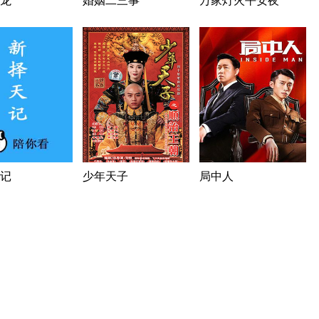
龙
婚姻二三事
万家灯火平安夜
记
少年天子
局中人