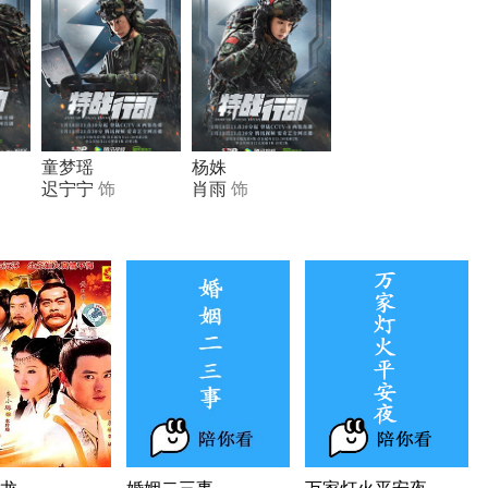
童梦瑶
杨姝
迟宁宁
饰
肖雨
饰