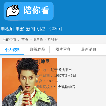
电视剧
电影
新闻
明星
《雪中》
当前位置：
首页
>
明星库
>
刘帅良
影视作品
图片写真
最新消息
个人资料
刘帅良
出生地：
辽宁省沈阳市
出生日期：
1987年3月5日
身高：
187 cm
毕业院校：
中央戏剧学院
英文名：
民族：
汉族
职业：
演员