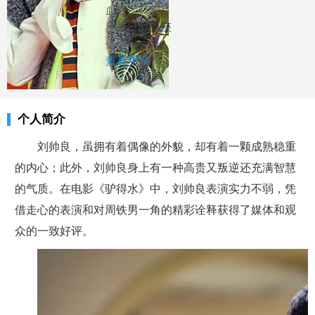
血型： O型
星座：
双鱼座
体重：
68 kg
查看更多
个人简介
刘帅良，虽拥有着偶像的外貌，却有着一颗成熟稳重
的内心；此外，刘帅良身上有一种高贵又叛逆还充满智慧
的气质。在电影《驴得水》中，刘帅良表演实力不弱，凭
借走心的表演和对周铁男一角的精彩诠释获得了媒体和观
众的一致好评。