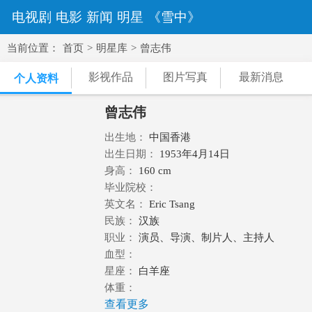
电视剧
电影
新闻
明星
《雪中》
当前位置：
首页
>
明星库
>
曾志伟
影视作品
图片写真
最新消息
个人资料
曾志伟
出生地：
中国香港
出生日期：
1953年4月14日
身高：
160 cm
毕业院校：
英文名：
Eric Tsang
民族：
汉族
职业：
演员、导演、制片人、主持人
血型：
星座：
白羊座
体重：
查看更多