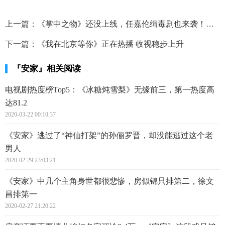
上一篇：
《掌中之物》还没上线，任嘉伦缉毒剧也来袭！搭档对象让人很满意
下一篇：
《我在北京等你》正在热播 收视稳步上升
『安家』相关阅读
电视剧热度榜Top5：《冰糖炖雪梨》无缘前三，第一热度高
达81.2
2020-03-22 00:10:37
《安家》逃过了“神仙打架”的孙俪罗晋，却没能逃过这个老
男人
2020-02-29 23:03:21
《安家》中几个主角身世都很悲惨，房似锦只排第二，徐文
昌排第一
2020-02-27 21:20:22