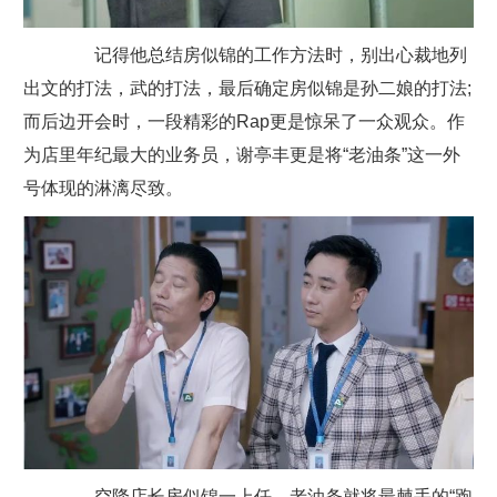
记得他总结房似锦的工作方法时，别出心裁地列
出文的打法，武的打法，最后确定房似锦是孙二娘的打法;
而后边开会时，一段精彩的Rap更是惊呆了一众观众。作
为店里年纪最大的业务员，谢亭丰更是将“老油条”这一外
号体现的淋漓尽致。
空降店长房似锦一上任，老油条就将最棘手的“跑