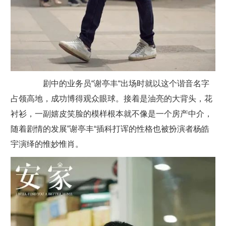
剧中的业务员“谢亭丰“出场时就以这个谐音名字
占领高地，成功博得观众眼球。接着是油亮的大背头，花
衬衫，一副嬉皮笑脸的模样根本就不像是一个房产中介，
随着剧情的发展”谢亭丰“插科打诨的性格也被扮演者杨皓
宇演绎的惟妙惟肖。