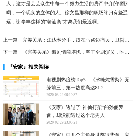
人，这才是芸芸众生中每一个努力生活的房产中介的缩影
啊，一个现实的立体的人。徐文昌那样的职场终归有些遥
远，谢亭丰这样的“老油条”才离我们最近啊。
上一篇：
完美关系：江达琳分手，蹲在马路边痛哭，卫哲赶到拥吻：去我家吧
下一篇：
《完美关系》编剧情商堪忧，夸了全剧演员，唯独漏了佟丽娅
『安家』相关阅读
电视剧热度榜Top5：《冰糖炖雪梨》无
缘前三，第一热度高达81.2
2020-03-22 00:10:37
《安家》逃过了“神仙打架”的孙俪罗
晋，却没能逃过这个老男人
2020-02-29 23:03:21
《安家》中几个主角身世都很悲惨，房