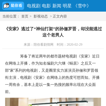
电视剧
电影
新闻
明星
《雪中》
当前位置：
首页
>
影视动态
> 正文内容
《安家》逃过了“神仙打架”的孙俪罗晋，却没能逃过
这个老男人
来源：陪你看剧情网
时间：2020-02-29
筹备了将近两年的都市题材电视剧《安家》近日
在网络上开播，作为知名编剧六六继《蜗居》之后又一
部“家”系列的电视剧，又是圈里实力派演员孙俪和罗晋领
衔主演，电视剧《安家》在网络上的热度可想而知。开播
一周有余，基本上是以一集一热搜的频率出现在大众面
前。