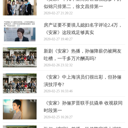
似锦只排第二，徐文昌排第一
2020-02-27 21:20:22
房产证要不要填儿媳妇名字评论2.4万，
《安家》这段戏足够真实
2020-02-27 19:40:27
新剧《安家》热播，孙俪降薪仍被网友
吐槽，一千多万片酬高吗?
2020-02-26 23:32:32
《安家》中上海演员们很出彩，但孙俪
演技浮夸?
2020-02-25 16:33:46
《安家》孙俪罗晋联手抗撬单 收视获同
时段第一
2020-02-25 16:26:27