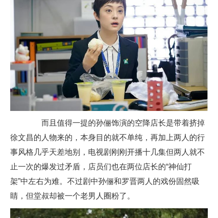
而且值得一提的孙俪饰演的空降店长是带着挤掉
徐文昌的人物来的，本身目的就不单纯，再加上两人的行
事风格几乎天差地别，电视剧刚刚开播十几集但两人就不
止一次的爆发过矛盾，店员们也在两位店长的“神仙打
架”中左右为难。不过剧中孙俪和罗晋两人的戏份固然吸
睛，但堂叔却被一个老男人圈粉了。