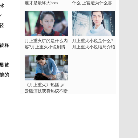
谁才是最终大boss
什么 上官透为什么喜
冰
欢雪芝
?
轻
月上重火讲的是什么内
月上重火小说是什么?
被释
容?月上重火小说剧情
月上重火小说结局介绍
介绍
显被
他的
《月上重火》热播 罗
云熙演技获赞热议不断