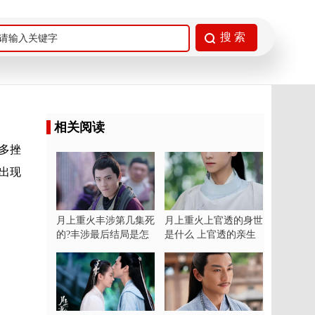
相关阅读
多挫
出现
月上重火丰涉第几集死
月上重火上官透的身世
的?丰涉最后结局是怎
是什么 上官透的亲生
么死的?
父母亲是谁