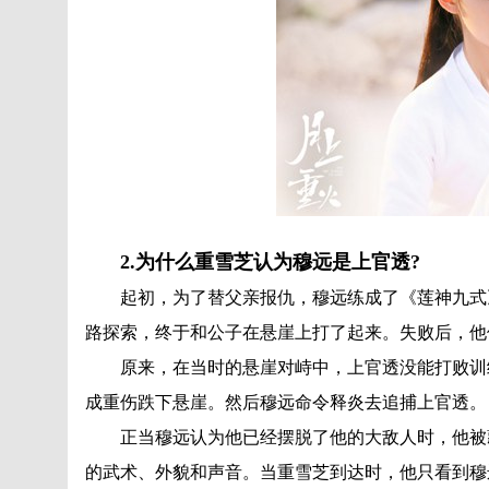
2.为什么重雪芝认为穆远是上官透?
起初，为了替父亲报仇，穆远练成了《莲神九式》
路探索，终于和公子在悬崖上打了起来。失败后，他
原来，在当时的悬崖对峙中，上官透没能打败训练
成重伤跌下悬崖。然后穆远命令释炎去追捕上官透。
正当穆远认为他已经摆脱了他的大敌人时，他被藏
的武术、外貌和声音。当重雪芝到达时，他只看到穆