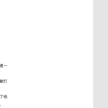
透一
被打
了他
。