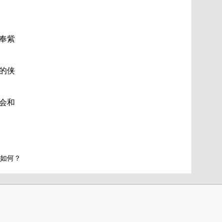
奉紫
的侠
会和
如何？