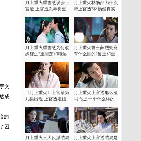
月上重火重雪芝误会上
月上重火林畅然为什么
官透 上官透忍辱负重
帮上官透?林畅然真实
化名虞楚之复仇
身份揭秘
月上重火重雪芝为何改
月上重火鲁王薛烈究竟
嫁穆远?重雪芝和穆远
有什么目的?鲁王和重
有孩子吗?
火宫有什么关系?
宇文
《月上重火》上官筝第
月上重火上官透那么渣
然成
几集出现 上官透姐姐
吗 他是一个什么样的
上官筝最后死了吗？
人
暗的
了困
月上重火三大反派结局
月上重火上官透结局是