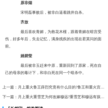
原非烟
宋明磊事败后，被非白逼着跳井自杀。
齐放
最后喜欢青媚，为救花木槿，跟着青媚在暗宫受
伤，好多年后，失去记忆，满身残疾的出现在君莫问的面
前。
姚碧莹
最后被非玉赶来中原，重新回到了原家，死在自
己的母亲的毒计下，和非白死在同一个暗杀中。
上一篇：
月上重火鲁王薛烈究竟有什么目的?鲁王和重火宫有什么关系?
下一篇：
月上重火重雪芝为何改嫁穆远?重雪芝和穆远有孩子吗?