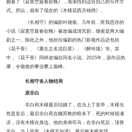
她看了《寂寞空庭春欲晚》，渐渐找到适合自己的写作方
式。所以，就有了现在的《木槿花西月锦绣》。
《长相守》的编剧叫饶俊。几年前，匪我思存的
小说《寂寞空庭春欲晚》被改编成清宫剧，饶俊是两大编
剧之一。除此之外，他担任编剧的热门影视作品还包括
《花千骨》、《重生之名流巨星》、《醉玲珑》等。其
中，《花千骨》同样改编自同名小说。2015年，该作品热
播，令饶俊的事业攀上巅峰。
长相守各人物结局
原非白
非白和木槿最后结婚了，也当上了皇帝，木槿当
然是皇后，最后非白死在幽冥教的暗杀下，死的时候很凄
凉，没有木槿在身边。他的弟弟司马，在非白死后，顶替
非白，当上皇帝。(木槿不知道)，最后被木槿发现。