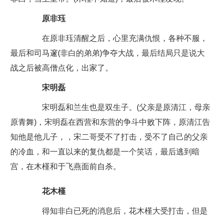
原非珏
在原非珏清醒之后，心里充满仇恨，各种不服，
最后和司马邃(非白的弟弟)争夺大战，最后结局只是说大
战之后被高僧点化，出家了。
宋明磊
宋明磊和兰生也是双生子。(父亲是原清江，母亲
原青舞)，宋明磊在西营和东营的争斗中败下阵，原清江告
知他是他儿子，，宋二哥受不了打击，受不了自己的父亲
的冷血，和一直以来的复仇都是一个笑话，最后逃到暗
宫，在木槿和于飞燕面前自杀。
花木槿
得知非白已死的消息后，花木槿大受打击，但是