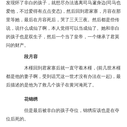
发现怀了非白的孩子，就想尽办法逃离司马邃身边(司马也
爱他，不过爱得有点点变态)，然后回到君家寨，月容在那
里等她，最后在月容死后，哭了三天三夜。然后都是些传
说，说什么成仙了啊，本人觉得可以当成仙了。她和非白
的孩子也是双生子，然后一个当了皇帝，一个继承了君莫
问的财产。
段月容
木槿回到君家寨后就一直守着木槿，(前几世木槿
都是他的妻子啊，受到诅咒这一世才没有办法在一起)，最
后描述的是他为了救几个孩子在黄河淹死了。
花锦绣
但是最后被非白的孩子夺位，锦绣应该也是在夺
位后死的。