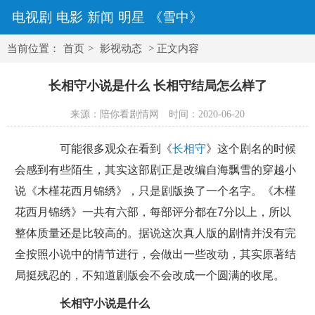
电视剧
电影
新闻
明星
《雪中》
当前位置：
首页
>
影视动态
> 正文内容
长相守小说是什么 长相守结局怎么样了
来源：陪你看剧情网
时间：2020-06-20
可能很多观众在看到《
长相守
》这个剧名的时候
会感到有些陌生，其实这部剧正是改编自海飘雪的穿越小
说《木槿花西月锦绣》，只是剧版换了一个名字。《木槿
花西月锦绣》一共有六部，每部评分都在7分以上，所以
整体质量还是比较高的。据说这次真人版的剧情并没有完
全按照小说中的情节进行，会做出一些改动，其实原著结
局挺残忍的，不知道剧版会不会改成一个圆满的收尾。
长相守小说是什么