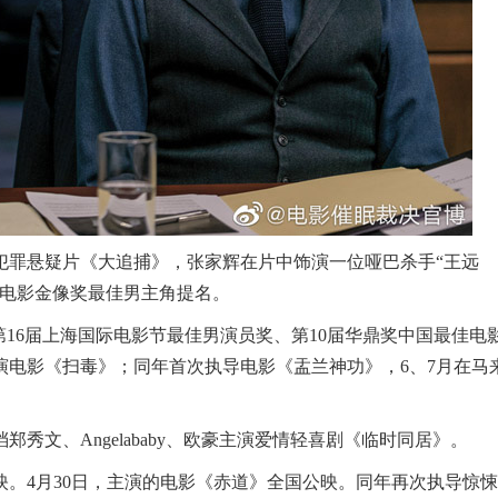
的犯罪悬疑片《大追捕》，张家辉在片中饰演一位哑巴杀手“王远
港电影金像奖最佳男主角提名。
得第16届上海国际电影节最佳男演员奖、第10届华鼎奖中国最佳电
演电影《扫毒》；同年首次执导电影《盂兰神功》，6、7月在马
郑秀文、Angelababy、欧豪主演爱情轻喜剧《临时同居》。
》上映。4月30日，主演的电影《赤道》全国公映。同年再次执导惊