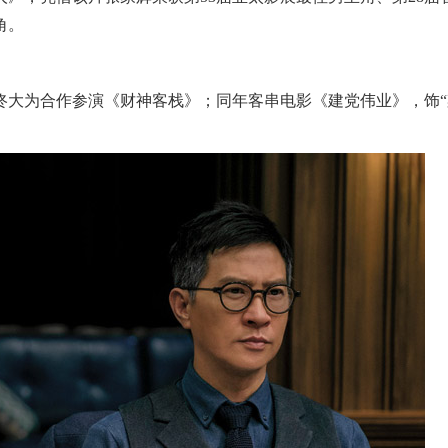
角。
、佟大为合作参演《财神客栈》；同年客串电影《建党伟业》，饰“