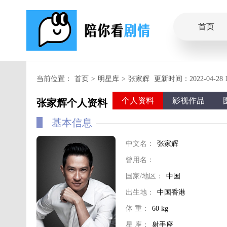
首页
当前位置：
首页
>
明星库
>
张家辉
更新时间：2022-04-28 17
个人资料
影视作品
张家辉个人资料
基本信息
中文名：
张家辉
曾用名：
国家/地区：
中国
出生地：
中国香港
体 重：
60 kg
星 座：
射手座