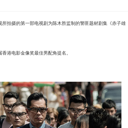
亚视所拍摄的第一部电视剧为陈木胜监制的警匪题材剧集《赤子雄
18届香港电影金像奖最佳男配角提名。
。