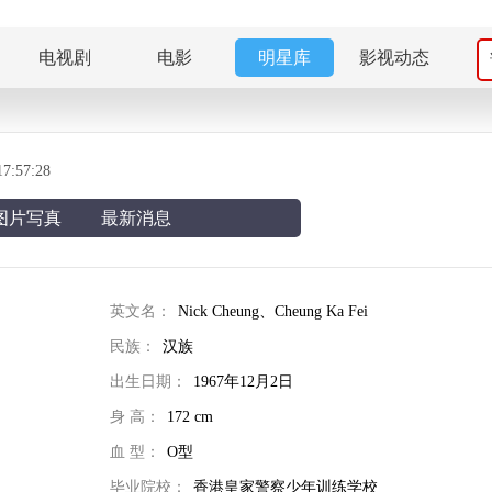
电视剧
电影
明星库
影视动态
:57:28
图片写真
最新消息
英文名：
Nick Cheung、Cheung Ka Fei
民族：
汉族
出生日期：
1967年12月2日
身 高：
172 cm
血 型：
O型
毕业院校：
香港皇家警察少年训练学校