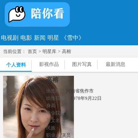
电视剧
电影
新闻
明星
《雪中》
当前位置：
首页
>
明星库
>
高榕
影视作品
图片写真
最新消息
个人资料
高榕
出生地：
河南省焦作市
出生日期：
1978年9月22日
身高：
毕业院校：
英文名：
民族：
职业：
演员