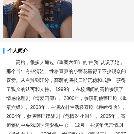
血型：
星座：
处女座
体重：
查看更多
个人简介
高榕，很多人通过《重案六组》的“白羚”认识了她，
那个当年有些清涩、性格直爽的小警花赢得了不少观众的
喜爱。从白羚到江婷，高蓉的演技日渐沉稳和成熟，获得
了观众的认可和支持。 1999年，在校期间的高榕参演了
情感伦理剧《情爱画廊》。2000年，参演刑侦警匪剧《重
案六组》。2003年，主演农村生活轻喜剧《种啥得啥》。
2004年，参演警匪谍战剧《危情24小时》 。2005年，高
榕签约中央戏剧学院影视中心 ；12月，主演年代言情剧