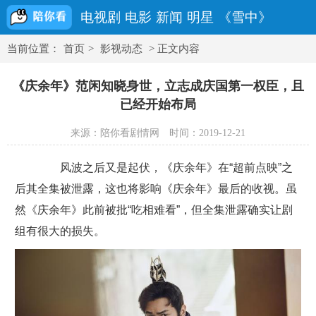
电视剧
电影
新闻
明星
《雪中》
当前位置：
首页
>
影视动态
> 正文内容
《庆余年》范闲知晓身世，立志成庆国第一权臣，且
已经开始布局
来源：陪你看剧情网
时间：2019-12-21
风波之后又是起伏，《庆余年》在“超前点映”之
后其全集被泄露，这也将影响《庆余年》最后的收视。虽
然《庆余年》此前被批“吃相难看”，但全集泄露确实让剧
组有很大的损失。