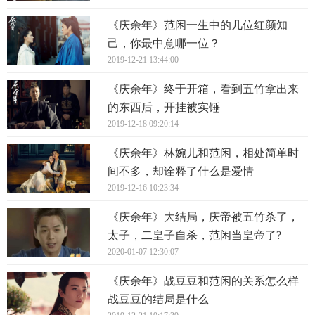
《庆余年》范闲一生中的几位红颜知
己，你最中意哪一位？
2019-12-21 13:44:00
《庆余年》终于开箱，看到五竹拿出来
的东西后，开挂被实锤
2019-12-18 09:20:14
《庆余年》林婉儿和范闲，相处简单时
间不多，却诠释了什么是爱情
2019-12-16 10:23:34
《庆余年》大结局，庆帝被五竹杀了，
太子，二皇子自杀，范闲当皇帝了?
2020-01-07 12:30:07
《庆余年》战豆豆和范闲的关系怎么样
战豆豆的结局是什么