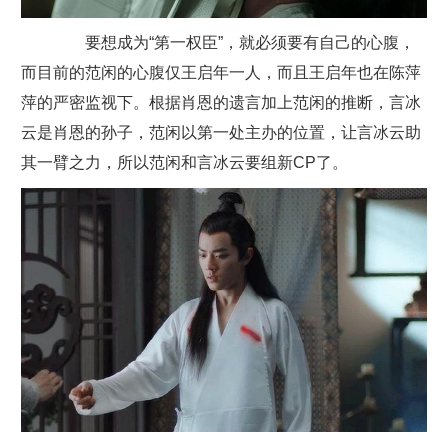
要想成为“第一权臣”，就必须要有自己的心腹，
而目前的范闲的心腹仅王启年一人，而且王启年也在陈萍
萍的严密监视下。根据肖恩的遗言加上范闲的推断，言冰
云是肖恩的孙子，范闲以第一处主办的位置，让言冰云助
其一臂之力，所以范闲和言冰云要组新CP了。