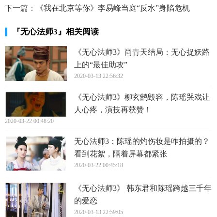
下一篇：
《我在北京等你》李易峰当庭“反水”身陷危机
『无心法师3』相关阅读
《无心法师3》尚青天结局：无心捉妖路
上的“最佳助攻”
2020-03-13 22:56:32
《无心法师3》柳玄鹄毁容，陈瑶哭戏让
人心疼，演技再获赞！
2020-03-22 00:48:20
无心法师3：陈瑶的灼伤妆是咋拍摄的？
看到花絮，隔着屏幕都紧张
2020-03-22 00:45:18
《无心法师3》 韩东君和陈瑶跨越三千年
的爱恋
2020-03-13 22:59:05