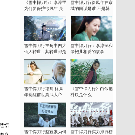
《雪中悍刀行》李淳罡
雪中悍刀行徐凤年在京
为何要保护徐凤年 吴
城的同谋是谁 不是韩
素和绿袍儿是什么关系
貂寺
雪中悍刀行主角中四大
雪中悍刀行：李淳罡和
仙人转世，其转世都是
绿袍儿相爱的故事
谁
雪中悍刀行结局:徐凤
《雪中悍刀行》白帝抱
年觉醒前世真武大帝
朴诀是什么
然悟
雪中悍刀行赵宣素为何
雪中悍刀行实力排行榜
李义