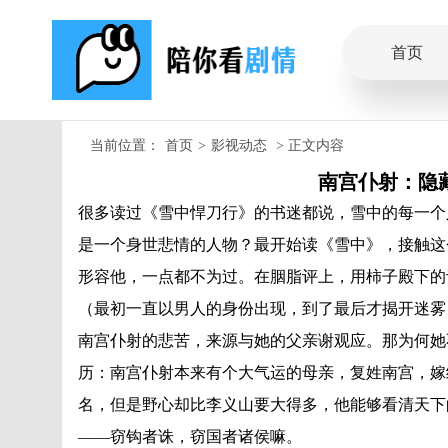
首页
当前位置：
首页
>
影视动态
> 正文内容
南宫仆射：隐
很多读过《雪中悍刀行》的书迷都说，雪中的每一个
是一个身世悲情的人物？最开始读《雪中》，接触这
形容他，一点都不为过。在胭脂评上，用柿子殿下的
（最初一直以男人的身份出现，到了最后才揭开迷雾
南宫仆射的悲苦，来源与她的父亲谢观应。那为何她
历：南宫仆射本来有个大气运的母亲，复姓南宫，嫁
名，但是野心却比李义山要大得多，他能够看清天下
——窃钩者诛，窃国者诸侯嘛。