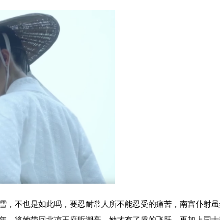
雪，不也是如此吗，要忍耐常人所不能忍受的痛苦，南宫仆射虽
年，将她带回北凉王府听潮亭，她才有了质的飞跃。再加上国士