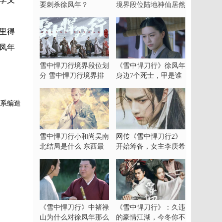
要刺杀徐凤年？
境界段位陆地神仙居然
有21人
里得
凤年
雪中悍刀行境界段位划
《雪中悍刀行》徐凤年
分 雪中悍刀行境界排
身边7个死士，甲是谁
行
最令人意外
泣系编造
雪中悍刀行小和尚吴南
网传《雪中悍刀行2》
北结局是什么 东西最
开始筹备，女主李庚希
好
被换，罗云熙惊喜加盟
《雪中悍刀行》中褚禄
《雪中悍刀行》：久违
山为什么对徐凤年那么
的豪情江湖，今冬你不