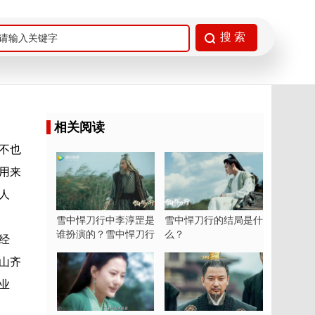
相关阅读
不也
用来
人
雪中悍刀行中李淳罡是
雪中悍刀行的结局是什
谁扮演的？雪中悍刀行
么？
经
中李淳罡结局是什么？
山齐
业