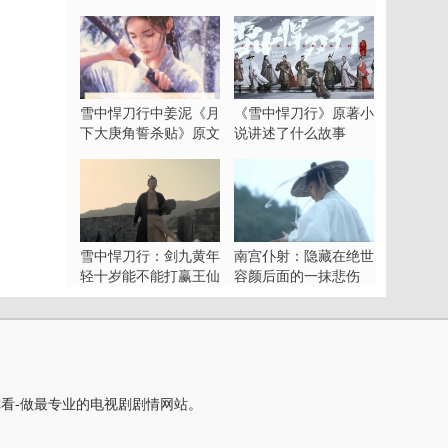
谄媚？
可错过的武侠大戏
雪中悍刀行中姜泥《月
《雪中悍刀行》原著小
下大庚角誓杀贴》原文
说讲述了什么故事
姜泥誓杀徐凤年
雪中悍刀行：剑九黄年
南宫仆射：隐藏在绝世
轻十岁能不能打赢王仙
容颜后面的一抹悲伤
芝
你看-做最专业的电视剧剧情网站。