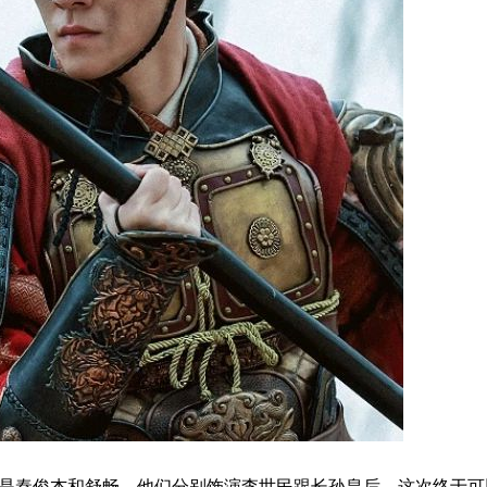
秦俊杰和舒畅。他们分别饰演李世民跟长孙皇后，这次终于可