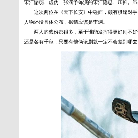
宋江懦弱、虚伪，张涵予饰演的宋江隐忍、压抑。虽
这次两位在《天下长安》中碰面，颇有棋逢对手的
人物还没具体公布，据猜应该是李渊。
两人的戏份都很多，至于谁能发挥得更好则不好说
还是各有千秋，只要有他俩该剧就一定不会差到哪去