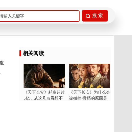
相关阅读
度
。
《天下长安》耗资超过
《天下长安》为什么会
5亿，从这几点看想不
被撤档 撤档的原因是
良心都不行
什么