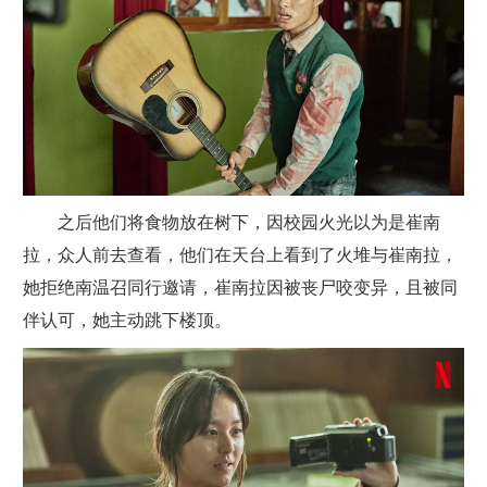
之后他们将食物放在树下，因校园火光以为是崔南
拉，众人前去查看，他们在天台上看到了火堆与崔南拉，
她拒绝南温召同行邀请，崔南拉因被丧尸咬变异，且被同
伴认可，她主动跳下楼顶。