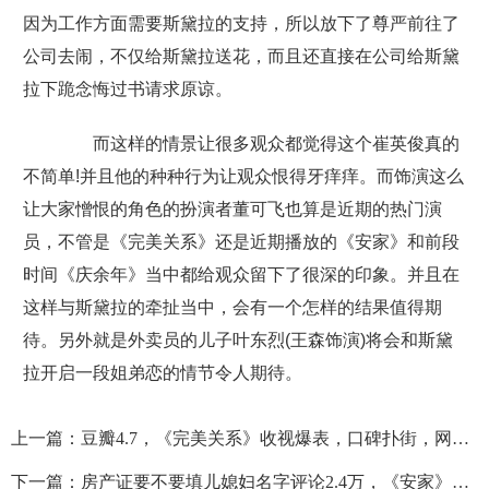
因为工作方面需要斯黛拉的支持，所以放下了尊严前往了
公司去闹，不仅给斯黛拉送花，而且还直接在公司给斯黛
拉下跪念悔过书请求原谅。
而这样的情景让很多观众都觉得这个崔英俊真的
不简单!并且他的种种行为让观众恨得牙痒痒。而饰演这么
让大家憎恨的角色的扮演者董可飞也算是近期的热门演
员，不管是《完美关系》还是近期播放的《安家》和前段
时间《庆余年》当中都给观众留下了很深的印象。并且在
这样与斯黛拉的牵扯当中，会有一个怎样的结果值得期
待。另外就是外卖员的儿子叶东烈(王森饰演)将会和斯黛
拉开启一段姐弟恋的情节令人期待。
上一篇：
豆瓣4.7，《完美关系》收视爆表，口碑扑街，网友：1集弃
下一篇：
房产证要不要填儿媳妇名字评论2.4万，《安家》这段戏足够真实