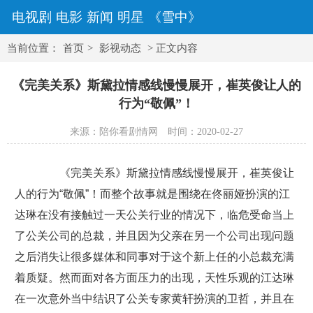
电视剧
电影
新闻
明星
《雪中》
当前位置：
首页
>
影视动态
> 正文内容
《完美关系》斯黛拉情感线慢慢展开，崔英俊让人的
行为“敬佩”！
来源：陪你看剧情网
时间：2020-02-27
《完美关系》斯黛拉情感线慢慢展开，崔英俊让
人的行为“敬佩”！而整个故事就是围绕在佟丽娅扮演的江
达琳在没有接触过一天公关行业的情况下，临危受命当上
了公关公司的总裁，并且因为父亲在另一个公司出现问题
之后消失让很多媒体和同事对于这个新上任的小总裁充满
着质疑。然而面对各方面压力的出现，天性乐观的江达琳
在一次意外当中结识了公关专家黄轩扮演的卫哲，并且在