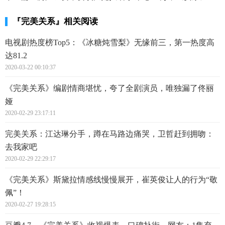
『完美关系』相关阅读
电视剧热度榜Top5：《冰糖炖雪梨》无缘前三，第一热度高
达81.2
2020-03-22 00:10:37
《完美关系》编剧情商堪忧，夸了全剧演员，唯独漏了佟丽
娅
2020-02-29 23:17:11
完美关系：江达琳分手，蹲在马路边痛哭，卫哲赶到拥吻：
去我家吧
2020-02-29 22:29:17
《完美关系》斯黛拉情感线慢慢展开，崔英俊让人的行为“敬
佩”！
2020-02-27 19:28:15