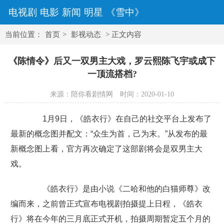
电视剧
电影
新闻
明星
《雪中》
当前位置：
首页
>
影视动态
> 正文内容
《陈情令》后又一双男主大戏，罗云熙陈飞宇或成下
一顶流搭档?
来源：陪你看剧情网
时间：2020-01-10
1月9日，《皓衣行》在自己的社交平台上发布了
最新的概念图并配文：“众生为首，己为末。”从发布的最
新概念图上看，官方再次确定了这部剧将会是双男主大
戏。
《皓衣行》是由小说《二哈和他的白猫师尊》改
编而来，之前曾正式宣布电视剧拍摄提上日程，《皓衣
行》将在今年的三月底正式开机，拍摄周期暂定五个月的