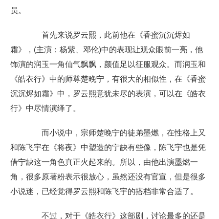
员。
首先来说罗云熙，此前他在《香蜜沉沉烬如
霜》，(主演：杨紫、邓伦)中的表现让观众眼前一亮，他
饰演的润玉一角仙气飘飘，颜值足以征服观众。而润玉和
《皓衣行》中的师尊楚晚宁，有很大的相似性，在《香蜜
沉沉烬如霜》中，罗云熙意犹未尽的表演，可以在《皓衣
行》中尽情演绎了。
而小说中，宗师楚晚宁的徒弟墨燃，在性格上又
和陈飞宇在《将夜》中塑造的宁缺有些像，陈飞宇也是凭
借宁缺这一角色真正火起来的。所以，由他出演墨燃一
角，很多原著粉表示很放心，虽然还没有官宣，但是很多
小说迷，已经觉得罗云熙和陈飞宇的搭档非常合适了。
不过，对于《皓衣行》这部剧，讨论最多的还是