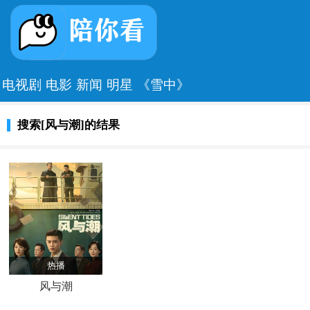
电视剧
电影
新闻
明星
《雪中》
搜索[风与潮]的结果
热播
风与潮