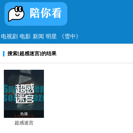
电视剧
电影
新闻
明星
《雪中》
搜索[超感迷宫]的结果
热播
超感迷宫