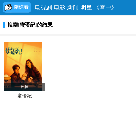
电视剧
电影
新闻
明星
《雪中》
搜索[蜜语纪]的结果
热播
蜜语纪