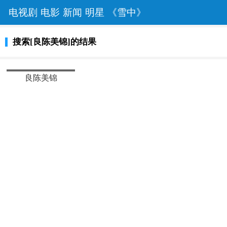
电视剧
电影
新闻
明星
《雪中》
搜索[良陈美锦]的结果
热播
良陈美锦