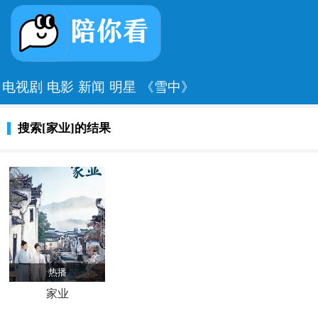
电视剧
电影
新闻
明星
《雪中》
搜索[家业]的结果
热播
家业