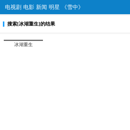
电视剧
电影
新闻
明星
《雪中》
搜索[冰湖重生]的结果
热播
冰湖重生