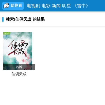
电视剧
电影
新闻
明星
《雪中》
搜索[佳偶天成]的结果
热播
佳偶天成